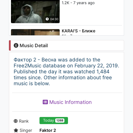
1.2K - 7 years ago
04:30
KARAI'S - Ближе
1K - 7 years ago
Music Detail
03:32
Фактор 2 - Весна was added to the
Смайки Хап - Сами (feat.
Free2Music database on February 22, 2019.
TNT '93 & De Gatto)
Published the day it was watched 1,484
1K - 7 years ago
times since. Other information about free
music is below.
03:15
Фактор 2 - Хочу на ТВ
Music Information
1.4K - 7 years ago
03:27
Today
Rank
1268
Singer
Faktor 2
Фактор 2 - Красавица