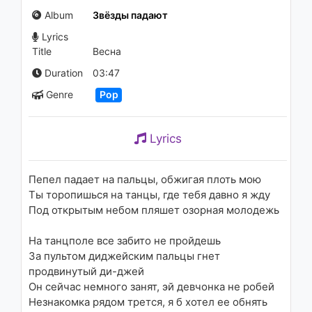
2.3K - 7 years ago
Album
Звёзды падают
Lyrics
03:46
Title
Весна
Laura Pausini - Vivimi
Duration
03:47
1K - 7 years ago
Genre
Pop
03:54
Lyrics
Michael Jackson - Another
Part of Me
1.5K - 7 years ago
Пепел падает на пальцы, обжигая плоть мою
Ты торопишься на танцы, где тебя давно я жду
04:46
Под открытым небом пляшет озорная молодежь
Фактор 2 - Отчим
На танцполе все забито не пройдешь
1.5K - 7 years ago
За пультом диджейским пальцы гнет
продвинутый ди-джей
04:15
Он сейчас немного занят, эй девчонка не робей
Незнакомка рядом трется, я б хотел ее обнять
Антология - Далеко