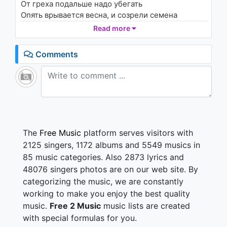
От греха подальше надо убегать
826 - 7 years ago
Опять врывается весна, и созрели семена
Я прошу тебя давай, собирать мой урожай
Read more
03:29
Орудие труда ты получишь без труда
Вот и ты проходишь в юбке уже моего ремня
Comments
Лучше б заявилась в шубке кривоногая моя
Вызывающий наряд твой убивает пацанов
Через чур пахабно, Маша, нут слов
Познакомился на медне в Интернете я с тобой
Те мне показалась стройной королевой молодой
А когда тебя увидел, захотелось мне орать
Надо ноги делать, надо убегать
The
Free Music
platform serves visitors with
Опять врывается весна, и созрели семена
2125 singers, 1172 albums and 5549 musics in
Я прошу тебя давай, собирать мой урожай
85 music categories. Also 2873 lyrics and
Орудие труда ты получишь без труда
48076 singers photos are on our web site. By
categorizing the music, we are constantly
working to make you enjoy the best quality
music.
Free 2 Music
music lists are created
with special formulas for you.