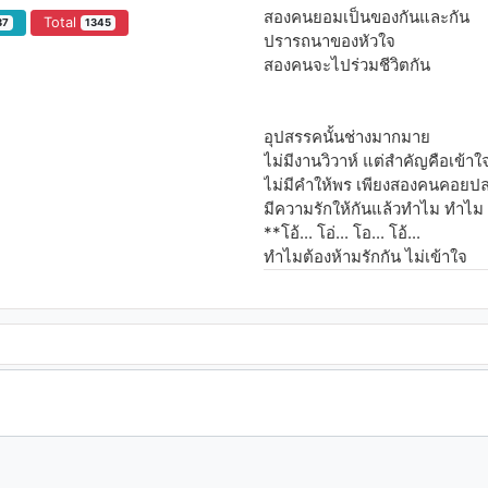
สองคนยอมเป็นของกันและกัน
Total
37
1345
ปรารถนาของหัวใจ
สองคนจะไปร่วมชีวิตกัน
อุปสรรคนั้นช่างมากมาย
ไม่มีงานวิวาห์ แต่สำคัญคือเข้าใ
ไม่มีคำให้พร เพียงสองคนคอยป
มีความรักให้กันแล้วทำไม ทำไม
**โอ้... โอ่... โอ... โอ้...
ทำไมต้องห้ามรักกัน ไม่เข้าใจ
โอ้... โอ่... โอ... โอ้...
ทำไมต้องห้ามรักกัน
รักนั้นเป็นของใคร
เมื่อไหร่จะปลดปล่อยให้รักเป็น...
สองคนทนฟัง ถ้อยคำประนาม
เบื่อตอบคำถามของใครๆ
สองคนสุขทุกข์มากมายแบ่งปัน
อดทนอดกลั้นสู้ไป