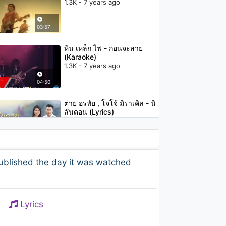
1.3K - 7 years ago
03:57
หิน เหล็ก ไฟ - ก่อนจะสาย
(Karaoke)
1.3K - 7 years ago
04:50
ต่าย อรทัย , โจโจ้ มิราเคิล - นิ
ลันดอน (Lyrics)
963 - 7 years ago
05:00
ใหม่ อาร์สยาม - วันนี้คิดถึงฉัน
ublished the day it was watched
หรือยัง
801 - 7 years ago
04:08
Lyrics
FloRida - Dirty Mind (WILL
K & Corey James Remix)