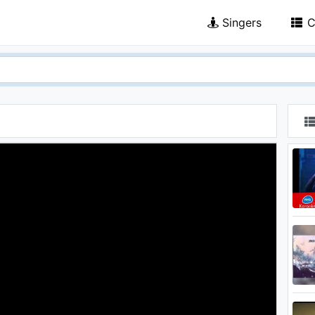
Singers
C