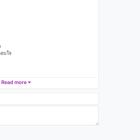
1.8K - 7 years ago
05:13
Gorillaz - 19-2000
(Animatic)
1.9K - 7 years ago
จ
04:07
ลอบใจ
ลูกตาล อาร์ สยาม - ผู้ชายเจ้า
เอย
961 - 7 years ago
Read more
05:49
หิน เหล็ก ไฟ - ค้างคาวไฟ
(Karaoke)
 ไปดั่งใจ
1.3K - 7 years ago
03:56
ลำเพลิน วงศกร - บุญเก่า
(Lyrics)
1.2K - 7 years ago