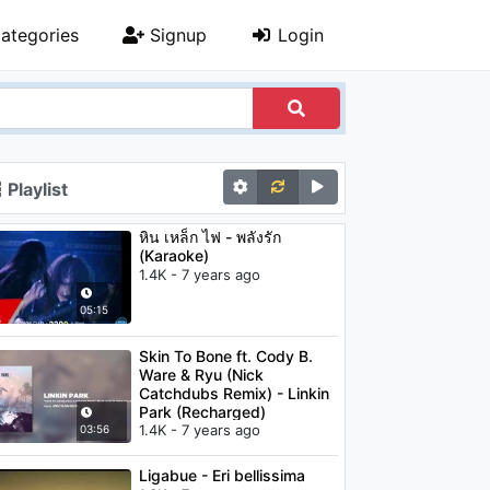
ategories
Signup
Login
Playlist
หิน เหล็ก ไฟ - พลังรัก
(Karaoke)
1.4K - 7 years ago
05:15
Skin To Bone ft. Cody B.
Ware & Ryu (Nick
Catchdubs Remix) - Linkin
Park (Recharged)
1.4K - 7 years ago
03:56
Ligabue - Eri bellissima