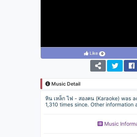
Like
0
Music Detail
หิน เหล็ก ไฟ - สองคน (Karaoke) was 
1,310 times since. Other information 
Music Inform