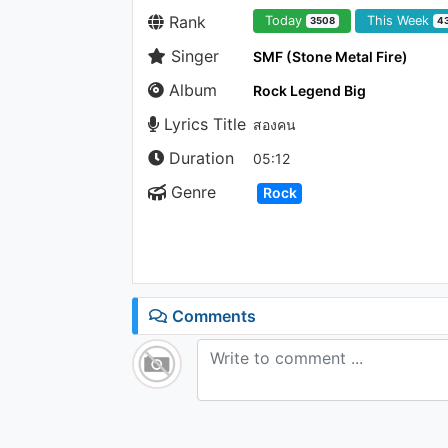
Rank
Today
This Week
3508
4
Singer
SMF (Stone Metal Fire)
Album
Rock Legend Big
Lyrics Title
สองคน
Duration
05:12
Genre
Rock
Comments