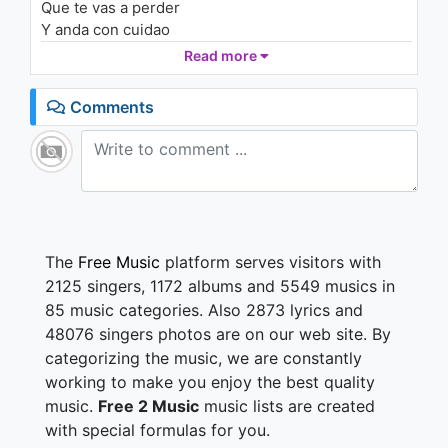
Que te vas a perder
Y anda con cuidao
Si es que te escondiste demasiado la última vez
Read more
Y ahora lo sueños van
Comments
Contando me los días
Y los recuerdos iluminaban la luz del día
Que alegría de verte
En mi corazón ya no mando yo
Si es que te escondiste demasiado la última vez
Te imaginas que te escondes y me canso de
The
Free Music
platform serves visitors with
buscarte
2125 singers, 1172 albums and 5549 musics in
Te imaginas con el con el mismo pensamiento toa la
85 music categories. Also 2873 lyrics and
vida me aburriría
48076 singers photos are on our web site. By
Pinta, y en la arena pintaré
categorizing the music, we are constantly
Versos de hilo negro con agujas de coser
working to make you enjoy the best quality
Y antes de que el aire nos seque las manos
music.
Free 2 Music
music lists are created
Mojaré mis manos en agua fría
with special formulas for you.
Y dejar que mis ojos hagan de guía ya cansado