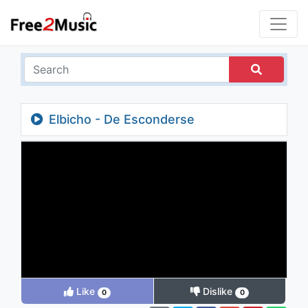
Elbicho - De Esconderse
Like
Dislike
0
0