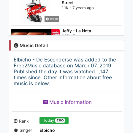
Street
1.1K - 7 years ago
03:10
Jeffy - La Nota
997 - 7 years ago
Music Detail
03:05
Elbicho - De Esconderse was added to the
Enrique Iglesias - Away ft.
Free2Music database on March 07, 2019.
Sean Garrett
Published the day it was watched 1,147
2.4K - 7 years ago
times since. Other information about free
music is below.
04:33
Ozuna - Luz Apaga (feat.
Music Information
Lunay, Rauw Alejandro &
Lyanno)
1.1K - 7 years ago
04:43
Today
Rank
5390
Singer
Elbicho
Señor Trepador - Lo que