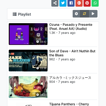
Playlist
Ozuna - Pasado y Presente
(Feat. Anuel AA) (Audio)
1.3K - 7 years ago
03:42
Son of Dave - Ain't Nuthin But
the Blues
962 - 7 years ago
03:36
アルカラ -ミックスジュース
904 - 7 years ago
04:20
Tijuana Panthers - Cherry