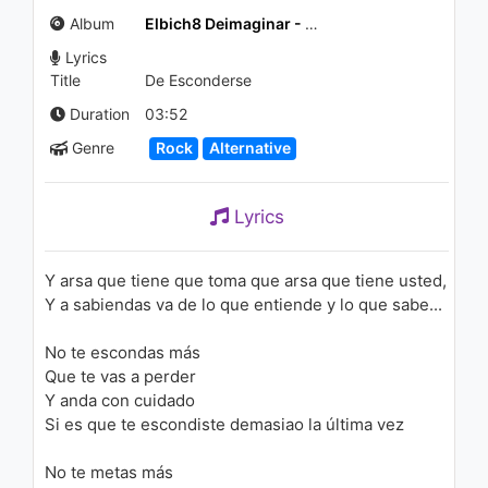
quiero, lo que soy
Album
Elbich8 Deimaginar - Madrid 16/05/2008 (Live)
1.3K - 7 years ago
Lyrics
04:07
Title
De Esconderse
Duration
03:52
Genre
Rock
Alternative
Lyrics
Y arsa que tiene que toma que arsa que tiene usted,
Y a sabiendas va de lo que entiende y lo que sabe...
No te escondas más
Que te vas a perder
Y anda con cuidado
Si es que te escondiste demasiao la última vez
No te metas más