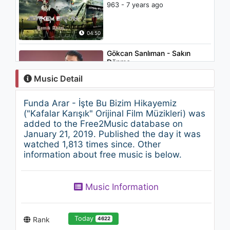
963 - 7 years ago
04:50
Gökcan Sanlıman - Sakın
Dönme
1.2K - 7 years ago
Music Detail
03:50
Funda Arar - İşte Bu Bizim Hikayemiz
Sattas - Tamam Aşkım
("Kafalar Karışık" Orijinal Film Müzikleri) was
("Kafalar Karışık" Orijinal Film
added to the Free2Music database on
Müzikleri)
January 21, 2019. Published the day it was
1.7K - 7 years ago
watched 1,813 times since. Other
04:01
information about free music is below.
Burcu Furtun - Ararım Herkesi
1.1K - 7 years ago
Music Information
03:12
Today
Rank
4622
Derya Uluğ & Ece Seçkin -