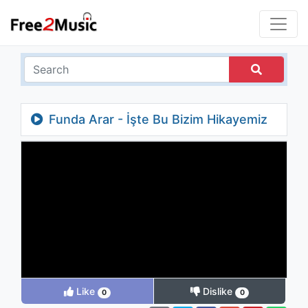
Funda Arar - İşte Bu Bizim Hikayemiz
("Kafalar Karışık" Orijinal Film Müzikleri)
Like
Dislike
0
0