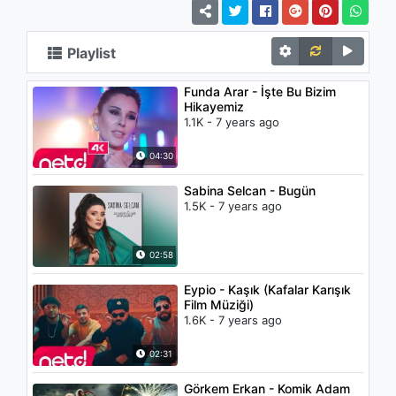
Playlist
Funda Arar - İşte Bu Bizim
Hikayemiz
1.1K - 7 years ago
04:30
Sabina Selcan - Bugün
1.5K - 7 years ago
02:58
Eypio - Kaşık (Kafalar Karışık
Film Müziği)
1.6K - 7 years ago
02:31
Görkem Erkan - Komik Adam