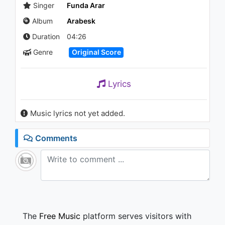
Kafalar Karışık ("Kafalar
Singer
Funda Arar
Karışık" Orijinal Film Müzikleri)
Album
Arabesk
1.5K - 7 years ago
03:10
Duration
04:26
Genre
Original Score
Lyrics
Music lyrics not yet added.
Comments
The
Free Music
platform serves visitors with