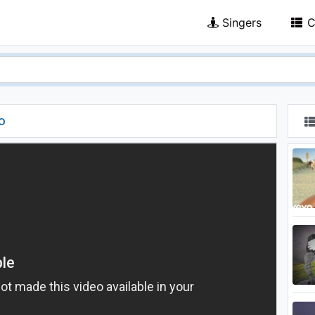
Singers
C
o