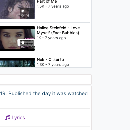
Part of Me
1.5K - 7 years ago
04:46
Hailee Steinfeld - Love
Myself (Fact Bubbles)
1K - 7 years ago
04:01
Nek - Ci sei tu
1.3K - 7 years ago
04:18
Nek - Lascia che io sia
19. Published the day it was watched
1.1K - 7 years ago
03:35
Lyrics
Irene Grandi - Lasciala
andare