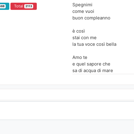
Spegnimi
Total
468
2113
come vuoi
buon compleanno
è così
stai con me
la tua voce così bella
Amo te
e quel sapore che
sa di acqua di mare
Sai perché parlo sempre di t
con i miei amici i miei amici i
sai perché quando dormo con
quasi quasi trattengo il respi
mentre ridi e dici
ma tu sei qui per me
Sei felice