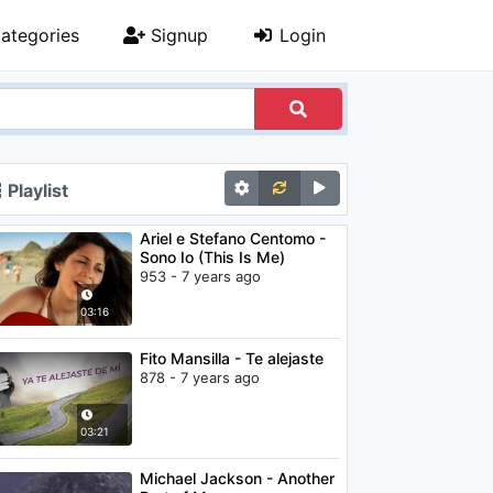
ategories
Signup
Login
Playlist
Ariel e Stefano Centomo -
Sono Io (This Is Me)
953 - 7 years ago
03:16
Fito Mansilla - Te alejaste
878 - 7 years ago
03:21
Michael Jackson - Another