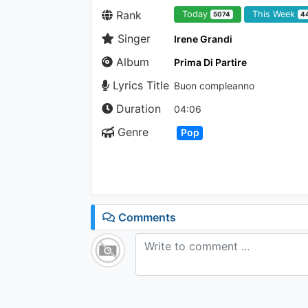
Rank
Today
This Week
5074
4
Singer
Irene Grandi
Album
Prima Di Partire
Lyrics Title
Buon compleanno
Duration
04:06
Genre
Pop
Comments