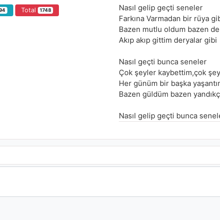
Nasıl gelip geçti seneler
Total
94
1748
Farkına Varmadan bir rüya gi
Bazen mutlu oldum bazen de
Akıp akıp gittim deryalar gibi
Nasıl geçti bunca seneler
Çok şeyler kaybettim,çok şe
Her günüm bir başka yaşantı
Bazen güldüm bazen yandıkç
Nasıl gelip geçti bunca senel
Ne çocukluk kaldı ne de bir
Neler getirdi bak gelen senel
Güneşi tutuldu kapkara dün