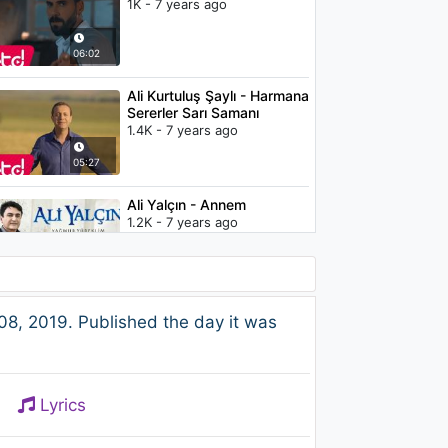
1K - 7 years ago
06:02
Ali Kurtuluş Şaylı - Harmana
Sererler Sarı Samanı
1.4K - 7 years ago
05:27
Ali Yalçın - Annem
1.2K - 7 years ago
05:32
Beste Him - Ayazda Kaldım
8, 2019. Published the day it was
1.3K - 7 years ago
02:42
Lyrics
Murat Kaya - Ömür Bebek
987 - 7 years ago