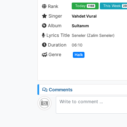
Rank
Today
This Week
1168
25
Singer
Vahdet Vural
Album
Sultanım
Lyrics Title
Seneler (Zalim Seneler)
Duration
06:10
Genre
Halk
Comments