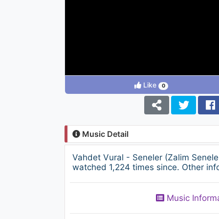
Like
0
Music Detail
Vahdet Vural - Seneler (Zalim Senel
watched 1,224 times since. Other inf
Music Inform