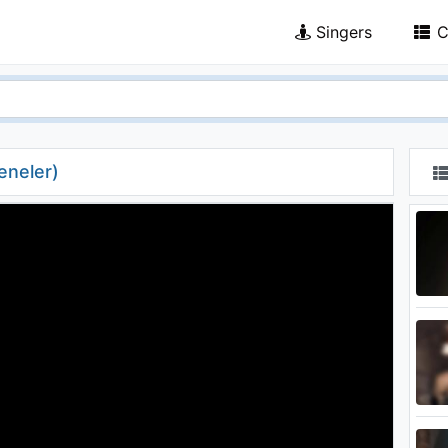
Singers
C
eneler)