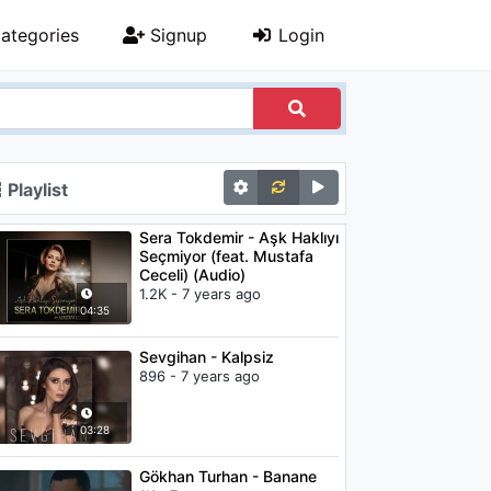
ategories
Signup
Login
Playlist
Sera Tokdemir - Aşk Haklıyı
Seçmiyor (feat. Mustafa
Ceceli) (Audio)
1.2K - 7 years ago
04:35
Sevgihan - Kalpsiz
896 - 7 years ago
03:28
Gökhan Turhan - Banane