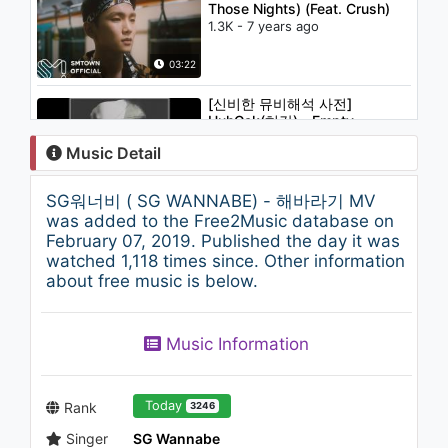
Those Nights) (Feat. Crush)
1.3K - 7 years ago
03:22
[신비한 뮤비해석 사전]
HuhGak(허각) - Empty
words(흔한 이별)
Music Detail
1.1K - 7 years ago
04:41
SG워너비 ( SG WANNABE) - 해바라기 MV
MAMAMOO(마마무) - Wind
was added to the Free2Music database on
flower
February 07, 2019. Published the day it was
1K - 7 years ago
watched 1,118 times since. Other information
about free music is below.
05:33
O.O.O(오오오) - SEESAW(시소)
Music Information
989 - 7 years ago
04:07
Today
Rank
3246
Singer
SG Wannabe
Verbal Jint - 깨알같아