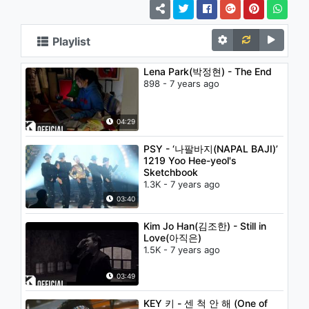
Playlist
Lena Park(박정현) - The End
898 - 7 years ago
04:29
PSY - ‘나팔바지(NAPAL BAJI)’
1219 Yoo Hee-yeol's
Sketchbook
1.3K - 7 years ago
03:40
Kim Jo Han(김조한) - Still in
Love(아직은)
1.5K - 7 years ago
03:49
KEY 키 - 센 척 안 해 (One of