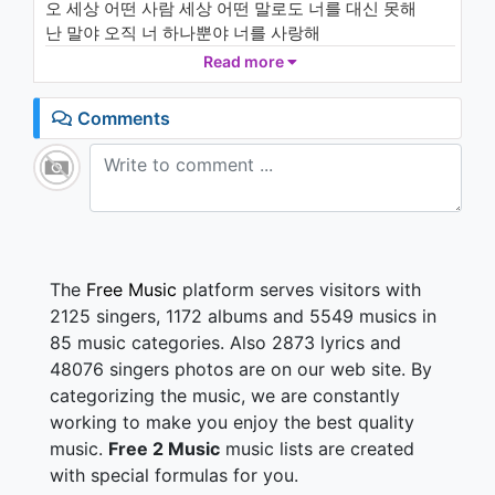
오 세상 어떤 사람 세상 어떤 말로도 너를 대신 못해
난 말야 오직 너 하나뿐야 너를 사랑해
집 앞까지 바래다주고 너의 방 불빛이 켜지면
Read more
그때서야 가는걸 너는 몰랐지
신발을 사주고 싶은데 그럼 네가 떠나 갈까봐
Comments
가게 앞에서 늘 고민만 하지
오 너는 나의 사랑 너는 나의 행복 소중한 사람
비가 내리면 함께 맞아줄 둘도 없는 내 사랑
오 세상 어떤 사람 세상 어떤 말로도 너를 대신 못해
난 말야 오직 너 하나뿐야 너를 사랑해
해바라기 같은 사랑만 주고 싶어
오직 한 사람 내겐 첫 사랑 너에게
The
Free Music
platform serves visitors with
너도 말해 줄래 내게 말해 줄래 좋아한다고
2125 singers, 1172 albums and 5549 musics in
너도 나 만큼 하늘 땅만큼 나를 사랑한다고
85 music categories. Also 2873 lyrics and
오 많은 인연 속에 많은 사람들 중에 우리 둘뿐이야
48076 singers photos are on our web site. By
고마워 네가 내게 와줘서 너무 행복해
categorizing the music, we are constantly
너를 사랑해
워 Oh baby
working to make you enjoy the best quality
사랑해
music.
Free 2 Music
music lists are created
with special formulas for you.