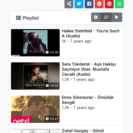
Playlist
Hailee Steinfeld - You're Such
A (Audio)
1K - 7 years ago
03:36
Sera Tokdemir - Aşk Haklıyı
Seçmiyor (feat. Mustafa
Ceceli) (Audio)
1.2K - 7 years ago
04:35
Emre Sönmezler - Ömürlük
Sevgili
1.2K - 7 years ago
03:47
Zuhal Vazgeç - Gönül