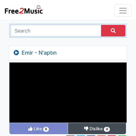
Emir - N'aptın
Like
Dislike
0
0