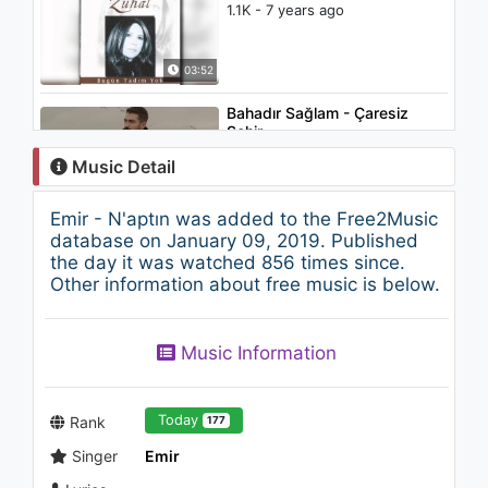
1.1K - 7 years ago
03:52
Bahadır Sağlam - Çaresiz
Şehir
1.2K - 7 years ago
Music Detail
04:10
Emir - N'aptın was added to the Free2Music
Özgür Akdemir - Nerdesin
database on January 09, 2019. Published
1K - 7 years ago
the day it was watched 856 times since.
Other information about free music is below.
05:12
Music Information
The Weeknd - Heaven Or Las
Vegas
1.4K - 7 years ago
Today
Rank
177
06:03
Singer
Emir
Bülent Ersoy - Amed Nesimi