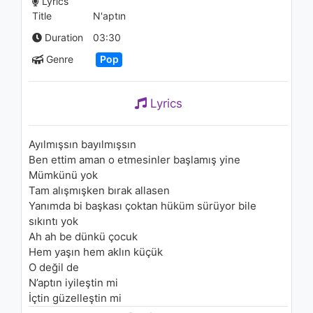
Lyrics
(Audio)
Title
N'aptın
1.2K - 7 years ago
Duration
03:30
02:49
Genre
Pop
Lyrics
Ayılmışsın bayılmışsın
Ben ettim aman o etmesinler başlamış yine
Mümkünü yok
Tam alışmışken bırak allasen
Yanımda bi başkası çoktan hüküm sürüyor bile
sıkıntı yok
Ah ah be dünkü çocuk
Hem yaşın hem aklın küçük
O değil de
N’aptın iyileştin mi
İçtin güzelleştin mi