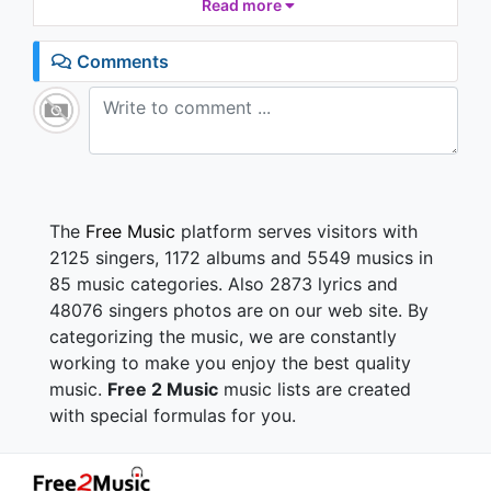
Bensiz hayat nasılmış
Read more
Kalın farkı farketin mi
Şaşmam ben bildiğimden
Comments
Caymak yok bizde sözden
Bitti o kadar
Var mı itirazı olan
Gelsin
The
Free Music
platform serves visitors with
2125 singers, 1172 albums and 5549 musics in
85 music categories. Also 2873 lyrics and
48076 singers photos are on our web site. By
categorizing the music, we are constantly
working to make you enjoy the best quality
music.
Free 2 Music
music lists are created
with special formulas for you.