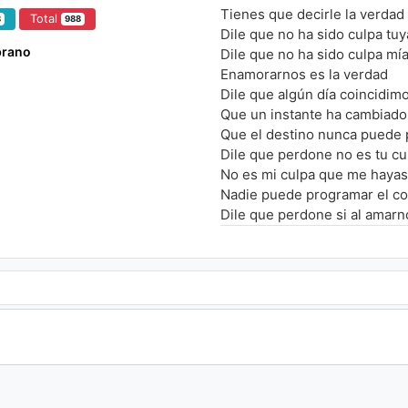
Tienes que decirle la verdad
Total
8
988
Dile que no ha sido culpa tuy
brano
Dile que no ha sido culpa mí
Enamorarnos es la verdad
Dile que algún día coincidim
Que un instante ha cambiado
Que el destino nunca puede 
Dile que perdone no es tu c
No es mi culpa que me haya
Nadie puede programar el c
Dile que perdone si al amar
Solo Dios podrá separarnos
Y ponerle final a este amor
Y quien tiene la culpa de en
Si es que al corazón no lo m
Nadie escoge nadie busca a 
Y quien tiene la culpa de en
Si es que al corazón no lo m