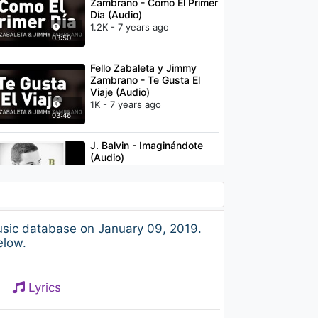
Zambrano - Como El Primer
Día (Audio)
1.2K - 7 years ago
03:50
Fello Zabaleta y Jimmy
Zambrano - Te Gusta El
Viaje (Audio)
1K - 7 years ago
03:46
J. Balvin - Imaginándote
(Audio)
1.2K - 7 years ago
03:36
Prince Royce, Marc
usic database on January 09, 2019.
Anthony - Adicto
elow.
1.6K - 7 years ago
04:12
Lyrics
Despistaos - Física o
Química