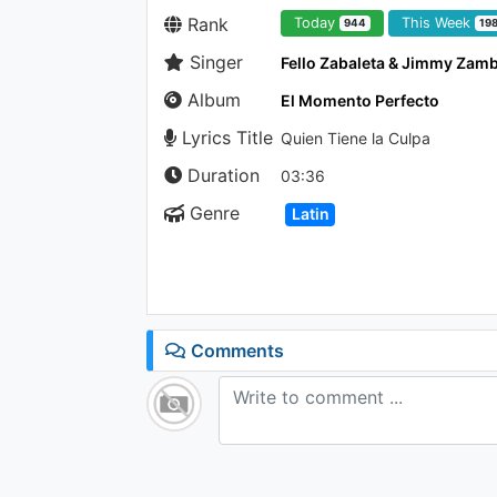
Rank
Today
This Week
944
19
Singer
Fello Zabaleta & Jimmy Zam
Album
El Momento Perfecto
Lyrics Title
Quien Tiene la Culpa
Duration
03:36
Genre
Latin
Comments