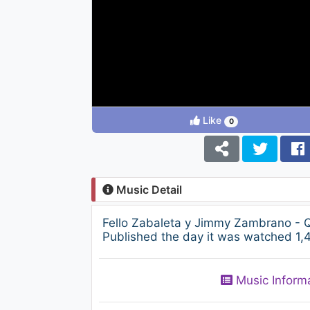
Like
0
Music Detail
Fello Zabaleta y Jimmy Zambrano - 
Published the day it was watched 1,4
Music Inform