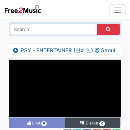
PSY - ENTERTAINER (연예인) @ Seoul
Plaza Live Concert
Like
Dislike
0
0