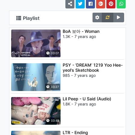
Playlist
BoA 보아 - Woman
1.3K - 7 years ago
03:07
PSY - ‘DREAM’ 1219 Yoo Hee-
yeol's Sketchbook
985 - 7 years ago
03:27
Lil Peep - U Said (Audio)
1.8K - 7 years ago
03:45
LTR - Ending