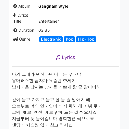
1213 SBS Inkigayo
Album
Gangnam Style
1.2K - 7 years ago
Lyrics
03:42
Title
Entertainer
JOONIL JUNG(정준일) -
Duration
03:35
June(유월) (inst)
Genre
Electronic
Pop
Hip-Hop
891 - 7 years ago
02:46
Lyrics
Akrep Nalan - Bugün İşe
Gitme
849 - 7 years ago
나의 그대가 원한다면 어디든 무대야
유머러스한 남자가 요즘엔 추세야
03:18
남자다운 남자는 낭자를 기쁘게 할 줄 알아야해
Kemal Başar - Sen ve Ben
같이 놀고 가지고 놀고 잘 놀 줄 알아야 해
1K - 7 years ago
오늘부로 너의 연예인이 되기 위해 해 데뷔 무대
코믹, 멜로, 액션, 에로 맘에 드는 걸 찍으시죠
03:10
지금부터 슛 들어갑니다 영화한편 찍으시죠
엔딩에 키스씬 있다 참고 하시죠
Dress - Painting school(미술학