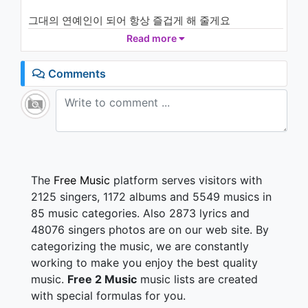
원) (feat. Seo hyun su(서현수),
Byung un) (Director's Cut)
그대의 연예인이 되어 항상 즐겁게 해 줄게요
1.2K - 7 years ago
연기와 노래 코메디까지 다 해줄게
Read more
04:36
그대의 연예인이 되어 평생을 웃게 해 줄게요
언제나 처음 같은 마음으로
Comments
너를 슬프게 하는 사람 누구야
우는 모습도 이뻐 뭐야 왜 우는데그러자 그녀가 웃는데
항상 개인기와 신기한 이벤트 쇼쇼쇼
준비 다 끝났으니 우울한 날엔 말씀하셔셔셔
분위기 띄울땐 댄스 뮤직 한 곡 때리고
무드 잡을 땐 발라드 한 곡 뽑고
The
Free Music
platform serves visitors with
리듬 타고플땐 힙합 힙힙힙합
2125 singers, 1172 albums and 5549 musics in
하늘 높이 뛰고플땐 락엔롤
85 music categories. Also 2873 lyrics and
48076 singers photos are on our web site. By
그대의 연예인이 되어 항상 즐겁게 해 줄게요
categorizing the music, we are constantly
연기와 노래 코메디까지 다 해줄게
그대의 연예인이 되어 평생을 웃게 해 줄게요
working to make you enjoy the best quality
언제나 처음 같은 마음으로
music.
Free 2 Music
music lists are created
with special formulas for you.
난 그대의 연예인