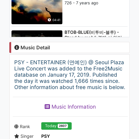
726 - 7 years ago
04:41
BTOB-BLUE(비투비-블루) -
Stand by me(내 곁에 서 있어
줘)
Music Detail
1.2K - 7 years ago
04:49
PSY - ENTERTAINER (연예인) @ Seoul Plaza
PSY - DADDY (Yoo Hee-yeol's
Live Concert was added to the Free2Music
Sketchbook)
database on January 17, 2019. Published
1.3K - 7 years ago
the day it was watched 1,666 times since.
Other information about free music is below.
03:51
PSY-0812-SBS Inkigayo-
Music Information
GANGNAM STYLE (강남스타
일)
996 - 7 years ago
03:36
Today
Rank
2607
Singer
PSY
PSY - ‘나팔바지(NAPAL BAJI)’