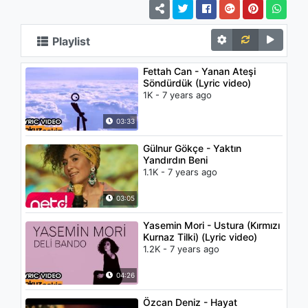
Playlist
Fettah Can - Yanan Ateşi
Söndürdük (Lyric video)
1K - 7 years ago
03:33
Gülnur Gökçe - Yaktın
Yandırdın Beni
1.1K - 7 years ago
03:05
Yasemin Mori - Ustura (Kırmızı
Kurnaz Tilki) (Lyric video)
1.2K - 7 years ago
04:26
Özcan Deniz - Hayat