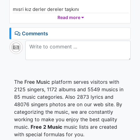
mısri kız derler dereler taşkını
yollar yorgunu yokuşlar aşkını
Read more
direnir düşmana satmaz aşkını
zindanda düşmanı direnç şaşkını
Comments
cudi'nin gözleri cizre'ye bakar
her kızın çığlığı bir gönül yakar
her sevda başına bir ateş takar
dicle'nin suları kendini yakar
The
Free Music
platform serves visitors with
2125 singers, 1172 albums and 5549 musics in
85 music categories. Also 2873 lyrics and
48076 singers photos are on our web site. By
categorizing the music, we are constantly
working to make you enjoy the best quality
music.
Free 2 Music
music lists are created
with special formulas for you.