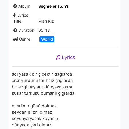
Toprak
Album
Seçmeler 15. Yıl
1.8K - 7 years ago
Lyrics
03:44
Title
Mısri Kız
Grup Yorum - Karadeniz
Duration
05:48
1.1K - 7 years ago
Genre
World
06:24
Lyrics
Ulaş Özdemir - Gönlüm Sağ
Yare
1.5K - 7 years ago
adı yasak bir çiçektir dağlarda
arar yurdunu tarihsiz çağlarda
02:24
bir ezgi başlatır dünyaya karşı
susar türküsü dumanlı çığlarda
mısri'nin günü dolmaz
sevdanın izni olmaz
sevdaya yasak koyanın
dünyada yeri olmaz