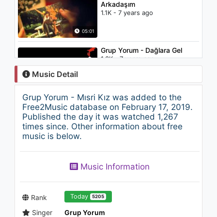
Arkadaşım
1.1K - 7 years ago
05:01
Grup Yorum - Dağlara Gel
1.3K - 7 years ago
Music Detail
03:33
Grup Yorum - Mısri Kız was added to the
Atis Freivalds - The Eternal
Free2Music database on February 17, 2019.
Fall
Published the day it was watched 1,267
1.3K - 7 years ago
times since. Other information about free
music is below.
03:28
Bülent Ersoy - Gönül Aşkınla
Music Information
(Audio)
1.7K - 7 years ago
04:20
Today
Rank
5205
Singer
Grup Yorum
Soner Sarıkabadayı - Kutsal