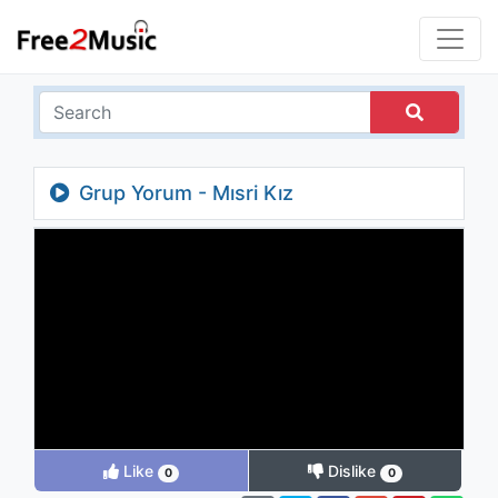
Grup Yorum - Mısri Kız
Like
Dislike
0
0