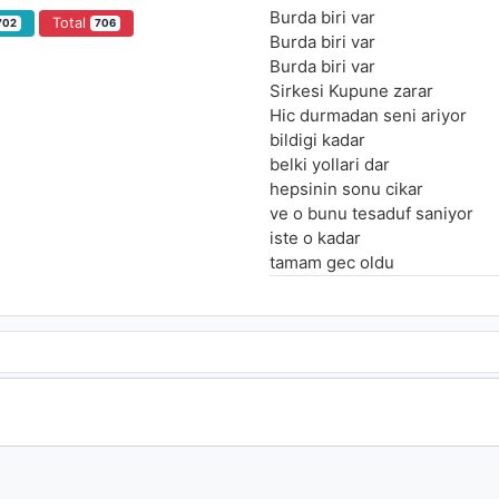
Burda biri var
Total
702
706
Burda biri var
Burda biri var
Sirkesi Kupune zarar
Hic durmadan seni ariyor
bildigi kadar
belki yollari dar
hepsinin sonu cikar
ve o bunu tesaduf saniyor
iste o kadar
tamam gec oldu
ve yurek bunu anlamaz
ama seviyorsa bunu da yalan
tamam gec oldu
ve yurek bunu anlamaz
ama seviyorsa bunu da yalan
epeydir askta sansim pek tu
hasretin yatirdi ama uyutmuy
kadere kim nasil dirensin
nereye kimlere bilensin