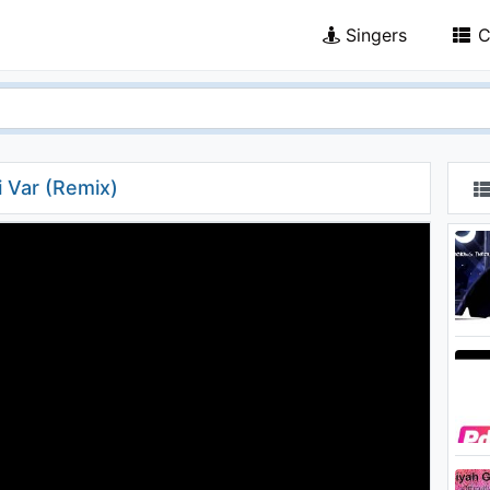
Singers
C
i Var (Remix)