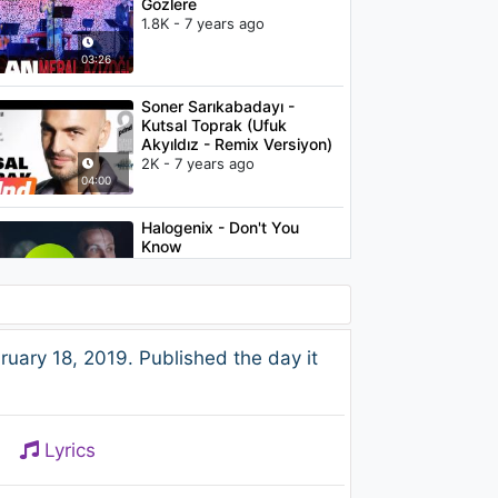
Gözlere
1.8K - 7 years ago
03:26
Soner Sarıkabadayı -
Kutsal Toprak (Ufuk
Akyıldız - Remix Versiyon)
2K - 7 years ago
04:00
Halogenix - Don't You
Know
1.1K - 7 years ago
05:17
Adele - Rolling in the Deep
uary 18, 2019. Published the day it
1.2K - 7 years ago
03:54
Lyrics
Soner Sarıkabadayı -
Kutsal Toprak (Emre Serin -