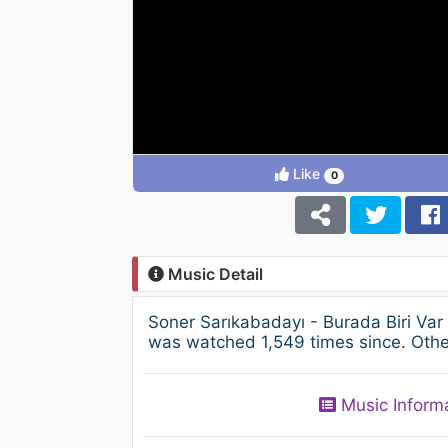
Like
0
Music Detail
Soner Sarıkabadayı - Burada Biri Va
was watched 1,549 times since. Other
Music Inform