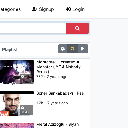
ategories
Signup
Login
Playlist
Nightcore - I created A
Monster (IYF & Nobody
Remix)
752 - 7 years ago
03:13
Soner Sarıkabadayı - Pas
III
1.2K - 7 years ago
04:45
Meral Azizoğlu - Siyah