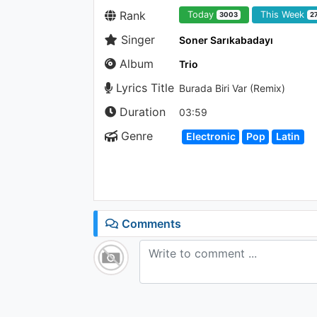
Rank
Today
This Week
3003
2
Singer
Soner Sarıkabadayı
Album
Trio
Lyrics Title
Burada Biri Var (Remix)
Duration
03:59
Genre
Electronic
Pop
Latin
Comments