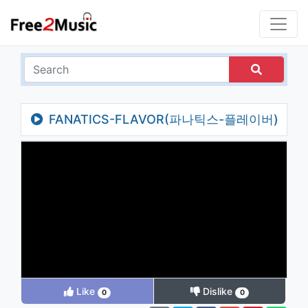
FANATICS-FLAVOR(파나틱스-플레이버)
- MILKSHAKE (Korean Ver.)
Like
Dislike
0
0