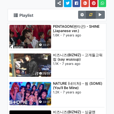
Playlist
PENTAGON(펜타곤) - SHINE
(Japanese ver.)
1.6K - 7 years ago
03:21
비즈니즈(BIZNIZ) - 고개들고워
썹 (say wussup)
1.1K - 7 years ago
05:23
NATURE (네이처) - 썸 (SOME)
(You'll Be Mine)
1.2K - 7 years ago
03:56
비즈니즈(BIZNIZ) - 싱글맨