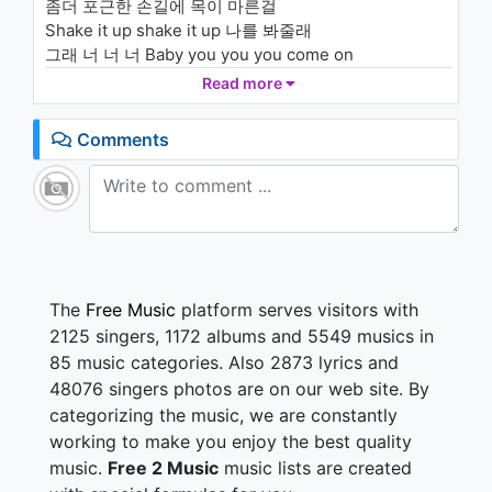
좀더 포근한 손길에 목이 마른걸
Shake it up shake it up 나를 봐줄래
그래 너 너 너 Baby you you you come on
Shake it up shake it up 너를 맡길래
Read more
어렵게 생각하지마 난 아주 아주 간단해
내게 올래요 난 안아줄수있어요
Comments
난 부드럽게 당신을 녹여줄 거예요
나도 기댈래요 안아줄 수 있나요
자연스럽게 사르르 녹아 들껄요
난 밀크셰이크 셰이크 셰이크
너무 달콤해요
난 밀크셰이크 셰이크 셰이크
맘을 흔들어요
The
Free Music
platform serves visitors with
난 밀크셰이크 셰이크 셰이크
2125 singers, 1172 albums and 5549 musics in
난 밀크셰이크 셰이크 셰이크
85 music categories. Also 2873 lyrics and
푹 빠질래요?
48076 singers photos are on our web site. By
이변은 없어 센척하는 남자들에겐
categorizing the music, we are constantly
그건 내 Style 아냐 정말 내 Style 아냐
너무 허세뿐인 게 너무 훤히 보여
working to make you enjoy the best quality
좀더 확실한 남자에 목이 마른걸
music.
Free 2 Music
music lists are created
Shake it up shake it up 나를 봐줄래