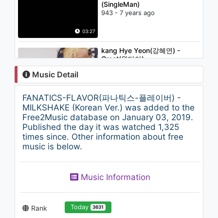
(SingleMan)
943 - 7 years ago
03:27
kang Hye Yeon(강혜연) -
Great(왔다야)
1.2K - 7 years ago
Music Detail
03:35
FANATICS-FLAVOR(파나틱스-플레이버) -
DreamNote(드림노트) -
MILKSHAKE (Korean Ver.) was added to the
Sumin(수민 직캠ver) [1theK
Free2Music database on January 03, 2019.
Dance Cover Contest]
Published the day it was watched 1,325
965 - 7 years ago
times since. Other information about free
03:18
music is below.
BLACK6IX(블랙식스) - Swamp
of Despair(절망의 늪)
(Performance Ver.)
Music Information
962 - 7 years ago
03:20
Today
Rank
3631
BTOB(비투비) - L.U.V