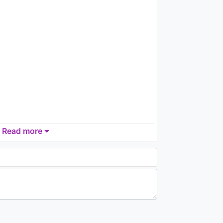
04:33
Gear Knight - อยากได้แฟน
1.7K - 7 years ago
05:31
บี้ สุกฤษฎิ์ - ก่อนเช้า
982 - 7 years ago
Read more
04:47
อนันต์ บุนนาค - ทิ้งกันน่าดู
1.2K - 7 years ago
ม่ดี
03:47
ปเสียที
Nutty - หากผู้หญิงคนนึงจะทน
ost เมียเถื่อน
1.2K - 7 years ago