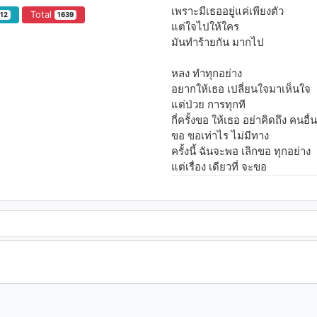
เพราะมีเธออยู่แค่เพียงตัว
Total
712
1639
แต่ใจไปให้ใคร
มันทำร้ายกัน มากไป
หลง ทำทุกอย่าง
อยากให้เธอ เปลี่ยนใจมาเห็นใจ
แต่ป่วย การทุกที
กี่ครั้งขอ ให้เธอ อย่าคิดถึง คนอื่น
ขอ ขอเท่าไร ไม่มีทาง
ครั้งนี้ ฉันจะพอ เลิกขอ ทุกอย่าง
แต่เรื่อง เดียวที่ จะขอ
ขอแรง เธอให้ไป สักที
มันคงดี หากจะลืม รักฉัน
ขอแรง เธอ อย่ามา เห็นกัน
เท่านั้น เธอ คงจะยอม
รักเธอจนเหนื่อย เหนื่อยเกินไป
หมดแรง ไปแย่งคืน จะมัวฝืน คงไ
ถ้าไม่ลำบาก อยากให้เธอ รีบไปไ
ตั้งแต่ วันนี้เลย
กี่ครั้ง ขอให้เธอ อย่าคิดถึง คนอื่น