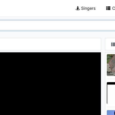
Singers
C