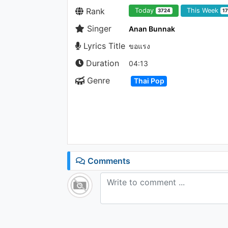
Rank
Today
This Week
3724
1
Singer
Anan Bunnak
Lyrics Title
ขอแรง
Duration
04:13
Genre
Thai Pop
Comments