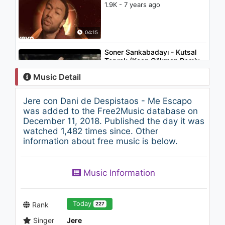
1.9K - 7 years ago
04:15
Soner Sarıkabadayı - Kutsal
Toprak (Kaan Gökman Remix
Versiyon)
Music Detail
1.7K - 7 years ago
03:53
Jere con Dani de Despistaos - Me Escapo
Jere - Te mentiria
was added to the Free2Music database on
963 - 7 years ago
December 11, 2018. Published the day it was
watched 1,482 times since. Other
information about free music is below.
03:40
Ozuna - Coméntale (Feat.
Music Information
Akon) (Audio)
1.2K - 7 years ago
03:36
Today
Rank
227
Singer
Jere
Zulayho Boyhonova - Rashk |