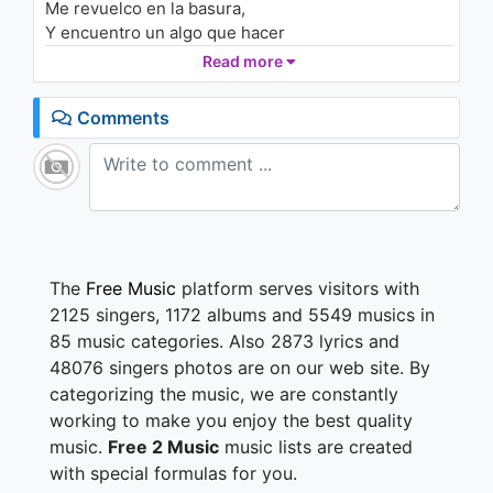
Me revuelco en la basura,
Y encuentro un algo que hacer
Ordenar todas mis dudas;
Read more
Que un buen día las tiré
Como me tiré del borde
Comments
De la cama hasta tus pies.
Desde mi nube a tu pelo,
De ganar lo de perder
Y me escapo,
Salto del suelo la luna
Vuelve a casa esta locura,
The
Free Music
platform serves visitors with
Que empezaba a florecer
2125 singers, 1172 albums and 5549 musics in
Vuelve el cielo,
85 music categories. Also 2873 lyrics and
A traer días sin lluvia
48076 singers photos are on our web site. By
Vuelve a sonreír la musa
categorizing the music, we are constantly
Que un día creí perder
working to make you enjoy the best quality
Y entre mis brazos aflora,
music.
Free 2 Music
music lists are created
Despacito y con talento
with special formulas for you.
Suave como una amapola;