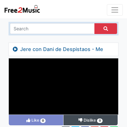
Jere con Dani de Despistaos - Me
Escapo
Like
Dislike
0
0