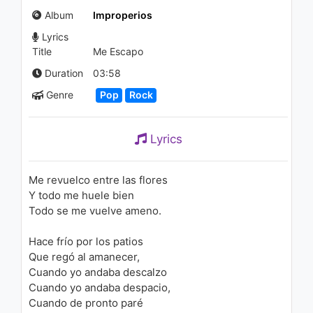
Зулайхо Бойхонова - Рашк
Album
Improperios
1.5K - 7 years ago
Lyrics
03:41
Title
Me Escapo
Christine D'Clario - Como
Duration
03:58
Dijiste (Piano Dueto Cover)
Genre
Pop
Rock
1.3K - 7 years ago
04:02
Lyrics
Me revuelco entre las flores
Y todo me huele bien
Todo se me vuelve ameno.
Hace frío por los patios
Que regó al amanecer,
Cuando yo andaba descalzo
Cuando yo andaba despacio,
Cuando de pronto paré