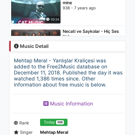
mine
938 - 7 years ago
03:24
Necati ve Saykolar - Hiç Ses
Yok
920 - 7 years ago
Music Detail
03:48
Mehtap Meral - Yanlışlar Kraliçesi was
Mehtap Meral - Gamzen
added to the Free2Music database on
Benim Evimdir
December 11, 2018. Published the day it was
1.2K - 7 years ago
watched 1,386 times since. Other
information about free music is below.
03:29
Şahin Kendirci - Uzun İnce Bir
Music Information
Yoldayım ("Müslüm Baba"
Orijinal Film Müzikleri)
1.7K - 7 years ago
02:58
Today
Rank
356
Singer
Mehtap Meral
Katy Perry - Teenage Dream