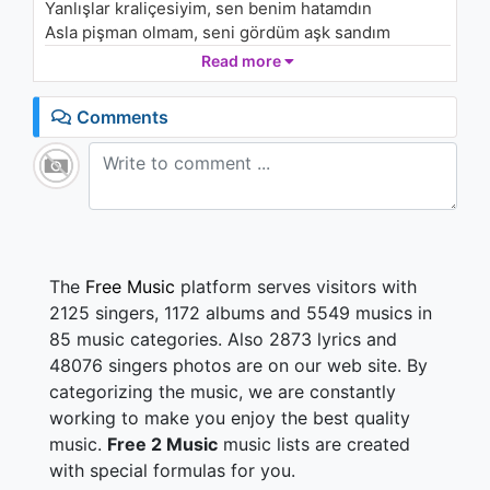
Yanlışlar kraliçesiyim, sen benim hatamdın
Asla pişman olmam, seni gördüm aşk sandım
Yanlışlar kraliçesiyim, sen benim hatamdın
Read more
Asla pişman olmam, seni gördüm aşk sandım
Comments
Geri dön, beni al, kalbine
Beni bul, affet, sar yine
İki kadeh, iki dudak arasında kaderim, gel beni gör
İki kadeh, iki dudak arasında kaderim, hâlimi gör
The
Free Music
platform serves visitors with
2125 singers, 1172 albums and 5549 musics in
85 music categories. Also 2873 lyrics and
48076 singers photos are on our web site. By
categorizing the music, we are constantly
working to make you enjoy the best quality
music.
Free 2 Music
music lists are created
with special formulas for you.