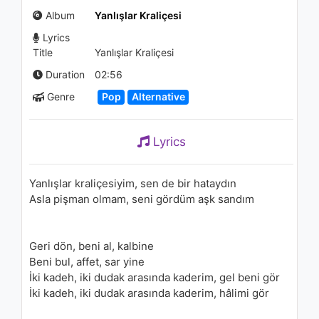
1.6K - 7 years ago
Album
Yanlışlar Kraliçesi
Lyrics
03:50
Title
Yanlışlar Kraliçesi
Musa Eroğlu - Mezarımın taşı
Duration
02:56
1.3K - 7 years ago
Genre
Pop
Alternative
04:11
Lyrics
Yanlışlar kraliçesiyim, sen de bir hataydın
Asla pişman olmam, seni gördüm aşk sandım
Geri dön, beni al, kalbine
Beni bul, affet, sar yine
İki kadeh, iki dudak arasında kaderim, gel beni gör
İki kadeh, iki dudak arasında kaderim, hâlimi gör