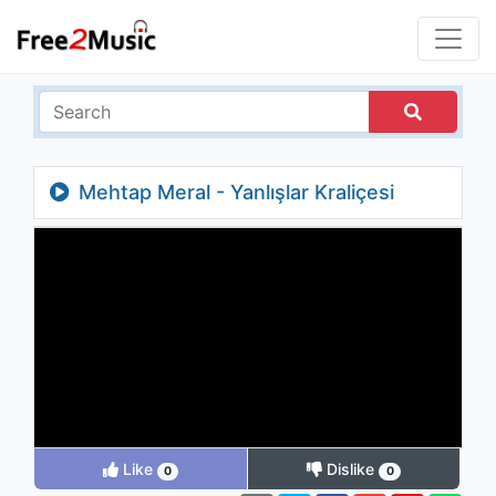
Mehtap Meral - Yanlışlar Kraliçesi
Like
Dislike
0
0