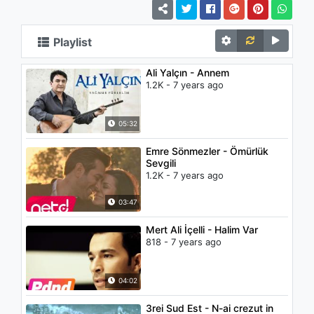
Playlist
Ali Yalçın - Annem
1.2K - 7 years ago
05:32
Emre Sönmezler - Ömürlük
Sevgili
1.2K - 7 years ago
03:47
Mert Ali İçelli - Halim Var
818 - 7 years ago
04:02
3rei Sud Est - N-ai crezut in