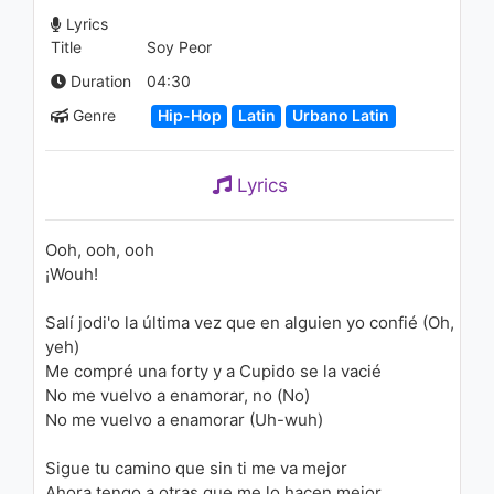
1.2K - 7 years ago
Lyrics
Title
Soy Peor
03:33
Duration
04:30
Bad Bunny - Soy Peor
Genre
Hip-Hop
Latin
Urbano Latin
1.6K - 7 years ago
Lyrics
04:17
Buika - No Habrá Nadie En El
Ooh, ooh, ooh
Mundo
¡Wouh!
1.2K - 7 years ago
03:49
Salí jodi'o la última vez que en alguien yo confié (Oh,
yeh)
Prince Royce - Nada
Me compré una forty y a Cupido se la vacié
1.2K - 7 years ago
No me vuelvo a enamorar, no (No)
No me vuelvo a enamorar (Uh-wuh)
04:03
Sigue tu camino que sin ti me va mejor
Лигалайз - Жизнь
Ahora tengo a otras que me lo hacen mejor