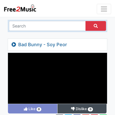
Bad Bunny - Soy Peor
Like
Dislike
0
0