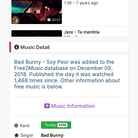
1.3K - 7 years ago
02:57
Jere - Te mentiria
961 - 7 years ago
Music Detail
03:40
Bad Bunny - Soy Peor was added to the
Lil Pump - Multi Millionaire
Free2Music database on December 09,
(feat. Lil Uzi Vert) (Audio)
2018. Published the day it was watched
1.1K - 7 years ago
1,468 times since. Other information about
free music is below.
02:51
Lil Yachty - New Haven,
Music Information
Connecticut Show
1.3K - 7 years ago
02:22
Today
Rank
2330
Singer
Bad Bunny
Bad Bunny - Estamos Bien