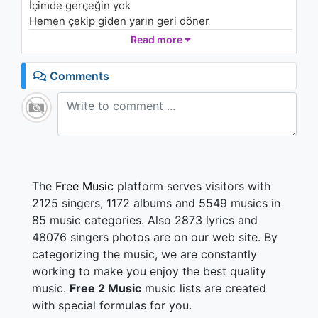
İçimde gerçeğin yok
1K - 7 years ago
Hemen çekip giden yarın geri döner
Seninse döndüğün yok
Read more
04:39
Herşeyi koy bir torbaya
Hepsi çöp korkma dök
Comments
Gidenlere uymayı kabul et
Gel hadi beni sök
Ben hiç uyudum mu?
Sandın sordum mu?
Yalanların çoğu bir gün gelir geçer
Gider batı doğu yönü kendi seçer
Bugün çabuk giden yarın geri döner
The
Free Music
platform serves visitors with
İçimde gerçeğin yok
2125 singers, 1172 albums and 5549 musics in
Yalanların çoğu bir gün gelir geçer
85 music categories. Also 2873 lyrics and
Gider batı doğu yönü kendi seçer
48076 singers photos are on our web site. By
Bugün çabuk giden yarın geri döner
categorizing the music, we are constantly
İçimde gerçeğin yok
Hemen çekip giden yarın geri döner
working to make you enjoy the best quality
Seninse döndüğün yok.
music.
Free 2 Music
music lists are created
with special formulas for you.