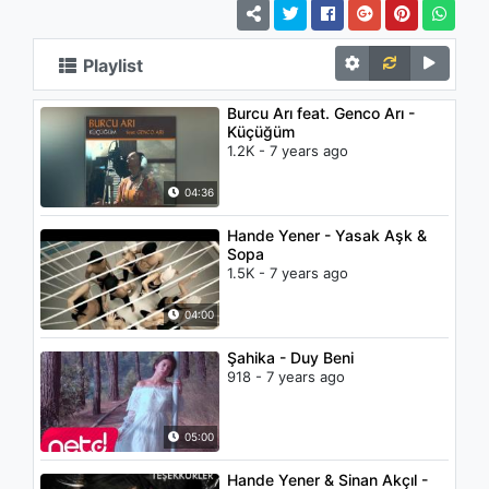
Playlist
Burcu Arı feat. Genco Arı -
Küçüğüm
1.2K - 7 years ago
04:36
Hande Yener - Yasak Aşk &
Sopa
1.5K - 7 years ago
04:00
Şahika - Duy Beni
918 - 7 years ago
05:00
Hande Yener & Sinan Akçıl -