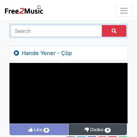
Hande Yener - Çöp
Like
Dislike
0
0