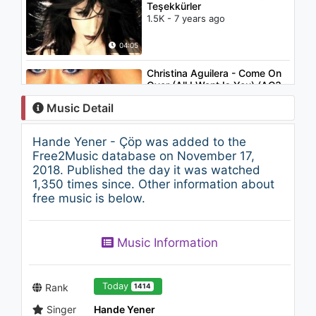
Teşekkürler
1.5K - 7 years ago
04:05
Christina Aguilera - Come On
Over (All I Want Is You) (AC3
Stereo)
Music Detail
2.2K - 7 years ago
03:51
Hande Yener - Çöp was added to the
Laam - Savoir Qui Je Suis
Free2Music database on November 17,
(Gotta Go My Own Way)
2018. Published the day it was watched
(French Version)
1,350 times since. Other information about
1.1K - 7 years ago
free music is below.
03:41
Hande Yener - Havaalanı
Music Information
1.2K - 7 years ago
03:48
Today
Rank
1414
Singer
Hande Yener
Cihan Mürtezaoğlu - Esir