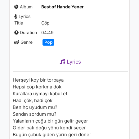
(Akustik Video)
Album
Best of Hande Yener
863 - 7 years ago
Lyrics
03:21
Title
Çöp
Tarkan - Kedi Gibi
Duration
04:49
1.3K - 7 years ago
Genre
Pop
04:44
Lyrics
Hande Yener - Unutulmuyor
1.2K - 7 years ago
Herşeyi koy bir torbaya
Hepsi çöp korkma dök
03:50
Kurallara uymayı kabul et
Hadi çök, hadi çök
Akcent - Rita
Ben hç uyudum mu?
851 - 7 years ago
Sandın sordum mu?
Yalanların çoğu bir gün gelir geçer
02:55
Gider batı doğu yönü kendi seçer
Bugün çabuk giden yarın geri döner
Serkan Kaya - Sevemiyorum