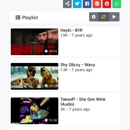
Playlist
Hayki - B1R
1.9K - 7 years ago
04:03
Shy Glizzy - Wavy
1.3K - 7 years ago
03:24
Takeoff - She Gon Wink
(Audio)
2K - 7 years ago
03:38