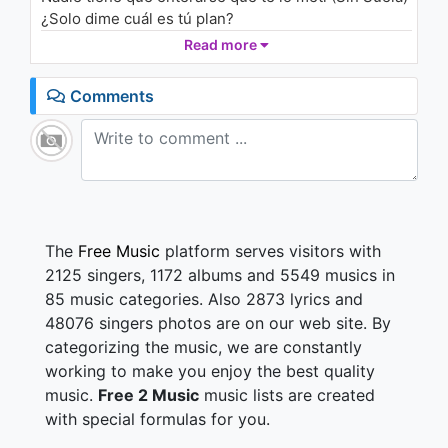
¿Solo dime cuál es tú plan?
¿Cuál es tú plan? Dime qué vamos hacer
Read more
Para de darle vueltas como un carrusel
Que si te quieres ir, pues yo arranco como NASCAR
Comments
Y hacemos posiciones que no han hecho en
Madagascar
La compe' va a mascar pero están mordíos
Al ver que tú conmigo te mojas como un río
Te entregas como un pillo, te envuelves como un
regalo
La noche…
The
Free Music
platform serves visitors with
2125 singers, 1172 albums and 5549 musics in
85 music categories. Also 2873 lyrics and
48076 singers photos are on our web site. By
categorizing the music, we are constantly
working to make you enjoy the best quality
music.
Free 2 Music
music lists are created
with special formulas for you.