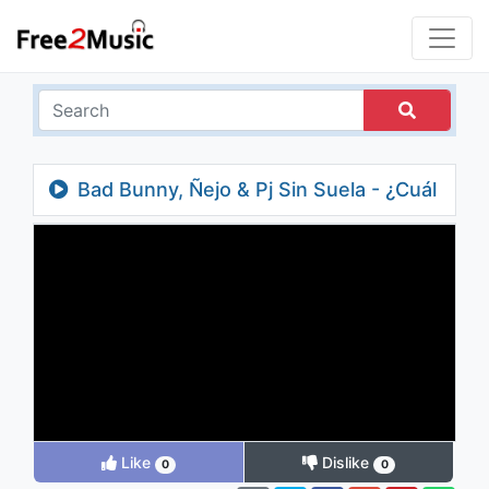
Bad Bunny, Ñejo & Pj Sin Suela - ¿Cuál
es tu plan? (feat. DJ Nelson)
Like
Dislike
0
0