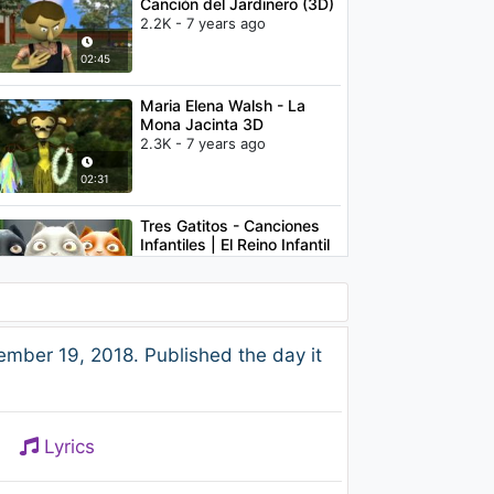
Canción del Jardinero (3D)
2.2K - 7 years ago
02:45
Maria Elena Walsh - La
Mona Jacinta 3D
2.3K - 7 years ago
02:31
Tres Gatitos - Canciones
Infantiles | El Reino Infantil
1.2K - 7 years ago
02:28
Wolfine - Adicta (Audio)
mber 19, 2018. Published the day it
1.4K - 7 years ago
03:45
Lyrics
Wolfine - Cerquita
1.2K - 7 years ago