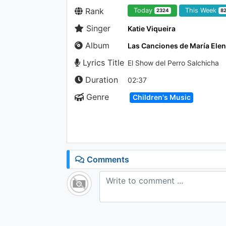
Rank
Today
This Week
2324
8
Singer
Katie Viqueira
Album
Las Canciones de María Ele
Lyrics Title
El Show del Perro Salchicha
Duration
02:37
Genre
Children's Music
Comments