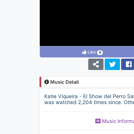
Like
0
Music Detail
Katie Viqueira - El Show del Perro 
was watched 2,204 times since. Other
Music Inform