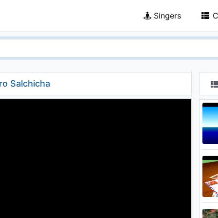
Singers
C
ro Salchicha