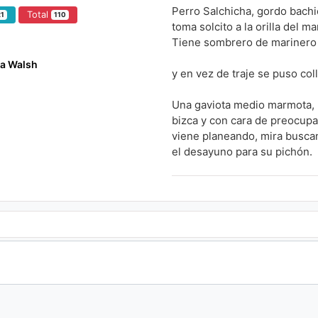
Perro Salchicha, gordo bachi
Total
21
110
toma solcito a la orilla del ma
Tiene sombrero de marinero
na Walsh
y en vez de traje se puso coll
Una gaviota medio marmota,
bizca y con cara de preocupa
viene planeando, mira busca
el desayuno para su pichón.
Pronto aterriza porque divisa
un bicho gordo como un salc
Dice "qué rico" y abriendo el
pesca al perrito como un ca
Perro salchicha con calma ch
en helicóptero cree volar.
La pajarraca, cómo lo hamac
entre las nubes y arriba del m