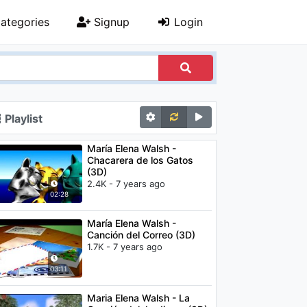
ategories
Signup
Login
Playlist
María Elena Walsh -
Chacarera de los Gatos
(3D)
2.4K - 7 years ago
02:28
María Elena Walsh -
Canción del Correo (3D)
1.7K - 7 years ago
03:11
Maria Elena Walsh - La