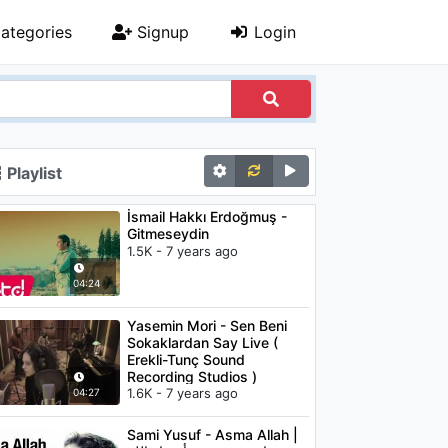
ategories
Signup
Login
Playlist
İsmail Hakkı Erdoğmuş -
Gitmeseydin
1.5K - 7 years ago
04:24
Yasemin Mori - Sen Beni
Sokaklardan Say Live (
Erekli-Tunç Sound
Recording Studios )
1.6K - 7 years ago
04:27
Sami Yusuf - Asma Allah |