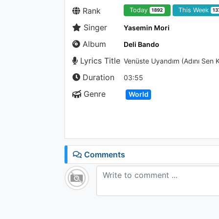
Rank
Today
This Week
1892
13
Singer
Yasemin Mori
Album
Deli Bando
Lyrics Title
Venüste Uyandım (Adını Sen 
Duration
03:55
Genre
World
Comments