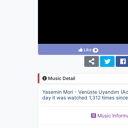
Like
0
Music Detail
Yasemin Mori - Venüste Uyandım (Ad
day it was watched 1,312 times since
Music Inform