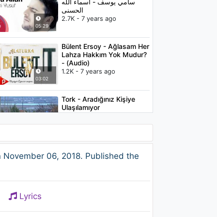
سامي يوسف - أسماء الله
الحسنى
2.7K - 7 years ago
05:29
Bülent Ersoy - Ağlasam Her
Lahza Hakkım Yok Mudur?
- (Audio)
1.2K - 7 years ago
03:02
Tork - Aradığınız Kişiye
Ulaşılamıyor
1.4K - 7 years ago
04:02
Ali Yalçın - Aşkına
 November 06, 2018. Published the
Yandığım
1.1K - 7 years ago
04:57
Lyrics
Yasemin Mori - Ustura
(Kırmızı Kurnaz Tilki) (Lyric