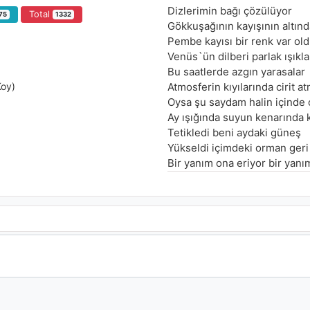
Dizlerimin bağı çözülüyor
Total
75
1332
Gökkuşağının kayışının altınd
Pembe kayısı bir renk var ol
Venüs`ün dilberi parlak ışıkla
Bu saatlerde azgın yarasalar
Koy)
Atmosferin kıyılarında cirit 
Oysa şu saydam halin içinde
Ay ışığında suyun kenarında k
Tetikledi beni aydaki güneş
Yükseldi içimdeki orman ge
Bir yanım ona eriyor bir yanı
Bir yanımda ateş çıldırtan haz
Bir yanım merdivenlerle gökl
Bir yanım arıyor bir yanım sis
Her yanım oralı bir yanım onu
Kokular misler orkideler harik
Ayağımın dibinde kayıp cenne
Sanki cismim bin ışık yılı so
Al beni sar beni boynuna
Uslu durmazsam sal beni yol