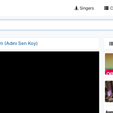
Singers
C
 (Adını Sen Koy)