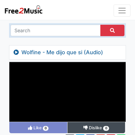
Wolfine - Me dijo que si (Audio)
Like
Dislike
0
0