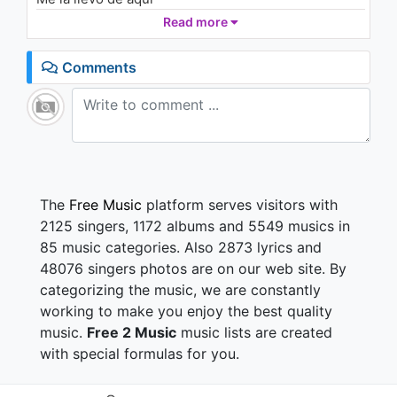
Read more
Un sitio donde nadie nos ve!
Y dime que yo soy tu hombre
Comments
La cama nos va retumbar
Los dos comenzamos a sudar...
Y no tiene nada que perder,
Desnuda poderla ver
Te quiero ve eh eh
Y los dos solos
The
Free Music
platform serves visitors with
Haciendo lo que tu cuerpo me pide
2125 singers, 1172 albums and 5549 musics in
Mamita yo te lo dije,
85 music categories. Also 2873 lyrics and
es difícil que me olvides
48076 singers photos are on our web site. By
categorizing the music, we are constantly
Después de decirme que no oh oh
me dijo que si!
working to make you enjoy the best quality
Y ahora me la llevo yo oh oh
music.
Free 2 Music
music lists are created
me la llevo de aquí
with special formulas for you.
Después de decirme que no oh oh