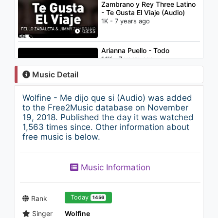
Zambrano y Rey Three Latino
- Te Gusta El Viaje (Audio)
1K - 7 years ago
03:55
Arianna Puello - Todo
1.1K - 7 years ago
Music Detail
03:54
Wolfine - Me dijo que si (Audio) was added
Wolfine - Ella Me Dice (Audio)
to the Free2Music database on November
1K - 7 years ago
19, 2018. Published the day it was watched
1,563 times since. Other information about
free music is below.
02:50
Wolfine - Julieta
Music Information
1K - 7 years ago
03:18
Today
Rank
1456
Singer
Wolfine
La Ocasión - De La Ghetto,