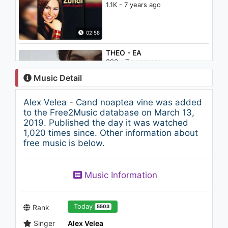
1.1K - 7 years ago
02:58
THEO - EA
823 - 7 years ago
Music Detail
03:23
Alex Velea - Cand noaptea vine was added
Blaxy Girls - Mi-e dor
to the Free2Music database on March 13,
2K - 7 years ago
2019. Published the day it was watched
1,020 times since. Other information about
free music is below.
03:15
Taxi - Dragostea ca o pereche
Music Information
de pantofi
1.1K - 7 years ago
03:23
Today
Rank
5503
Singer
Alex Velea
Steph Micayle - Gangnam