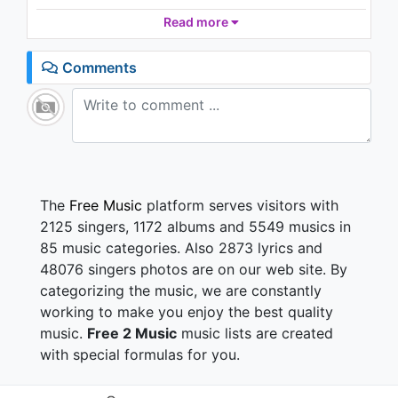
Aş face orice să ajung la tine
Read more
M-ai fermecat cu o privire
Căci în privirea ta
Comments
Am văzut dragostea (a-a-a-a-a-a-a)
Inima-mi bate mult mai tare
Viaţa mea prinde culoare
Şi ce e mai bun în ea
E numai din cauza ta (a-a-a-a)
The
Free Music
platform serves visitors with
E genul de fată
2125 singers, 1172 albums and 5549 musics in
Ce merită tratată
85 music categories. Also 2873 lyrics and
Cu respect
48076 singers photos are on our web site. By
E mereu ocupată
categorizing the music, we are constantly
Munceşte mult, e drept.
working to make you enjoy the best quality
Merită alintata
music.
Free 2 Music
music lists are created
Merită răsfăţată
with special formulas for you.
Corect!
Mă face mereu atent