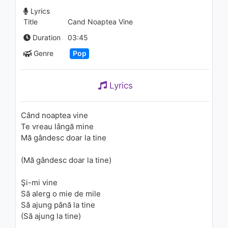
Style (Gordon & Doyle Bootleg
Lyrics
Mix)
Title
Cand Noaptea Vine
1.1K - 7 years ago
06:12
Duration
03:45
Genre
Pop
Lyrics
Când noaptea vine
Te vreau lângă mine
Mă gândesc doar la tine
(Mă gândesc doar la tine)
Şi-mi vine
Să alerg o mie de mile
Să ajung până la tine
(Să ajung la tine)