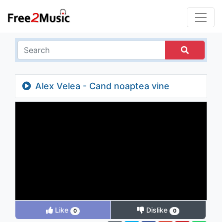
Alex Velea - Cand noaptea vine
Like
Dislike
0
0