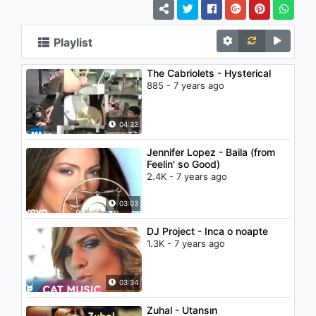
Playlist
The Cabriolets - Hysterical
885 - 7 years ago
04:32
Jennifer Lopez - Baila (from
Feelin' so Good)
2.4K - 7 years ago
03:03
DJ Project - Inca o noapte
1.3K - 7 years ago
03:34
Zuhal - Utansın