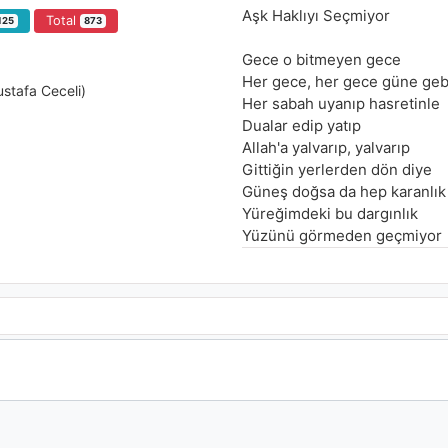
Aşk Haklıyı Seçmiyor
Total
125
873
Gece o bitmeyen gece
Her gece, her gece güne ge
ustafa Ceceli)
Her sabah uyanıp hasretinle
Dualar edip yatıp
Allah'a yalvarıp, yalvarıp
Gittiğin yerlerden dön diye
Güneş doğsa da hep karanlık
Yüreğimdeki bu dargınlık
Yüzünü görmeden geçmiyor
Aşk haklıyı seçmiyor
Aşk haklıyı seçmiyor
Aşk haklıyı seçmiyor
Gel ne olursun gel
Gurura direnmedim seviyor
Geceler buz gibi, yüreğim köz
Kalp ağrısı geçmiyor