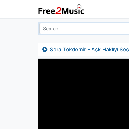
Sera Tokdemir - Aşk Haklıyı Seç