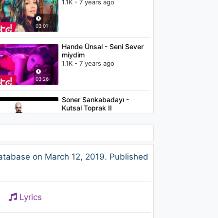
1.1K - 7 years ago
03:01
Hande Ünsal - Seni Sever
miydim
1.1K - 7 years ago
03:26
Soner Sarıkabadayı -
Kutsal Toprak II
1.8K - 7 years ago
03:43
Sera Tokdemir - Aşk Haklıyı
database on March 12, 2019. Published
Seçmiyor (feat. Mustafa
Ceceli) (Audio)
1.2K - 7 years ago
04:35
Lyrics
Dorukhan - Telefonda Olur
mu