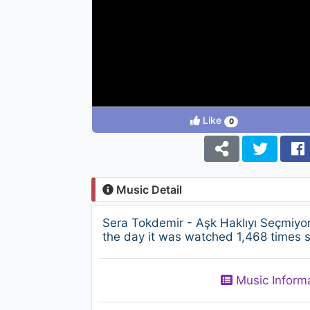
Like
0
Music Detail
Sera Tokdemir - Aşk Haklıyı Seçmiyo
the day it was watched 1,468 times s
Music Inform