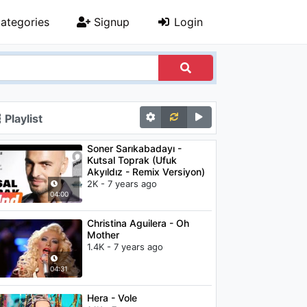
ategories
Signup
Login
Playlist
Soner Sarıkabadayı -
Kutsal Toprak (Ufuk
Akyıldız - Remix Versiyon)
2K - 7 years ago
04:00
Christina Aguilera - Oh
Mother
1.4K - 7 years ago
04:31
Hera - Vole