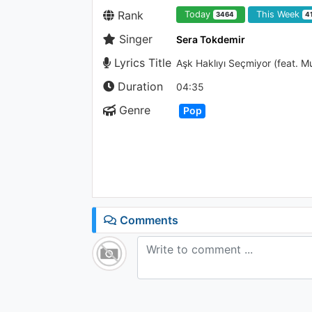
Rank
Today
This Week
3464
4
Singer
Sera Tokdemir
Lyrics Title
Aşk Haklıyı Seçmiyor (feat. M
Duration
04:35
Genre
Pop
Comments