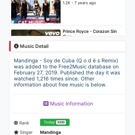
1.2K - 7 years ago
03:18
Prince Royce - Corazon Sin
Cara
1.2K - 7 years ago
Music Detail
03:33
Mandinga - Soy de Cuba (Q o d ë s Remix)
Checo Acosta - Pa Esthercita
was added to the Free2Music database on
(Audio)
February 27, 2019. Published the day it was
948 - 7 years ago
watched 1,216 times since. Other
information about free music is below.
03:38
Ozuna feat. De La Ghetto -
Music Information
Pide Lo Que Tú Quieras
(Audio)
1.1K - 7 years ago
03:57
Today
Rank
5330
Singer
Mandinga
Julio Jaramillo - Un Disco Más