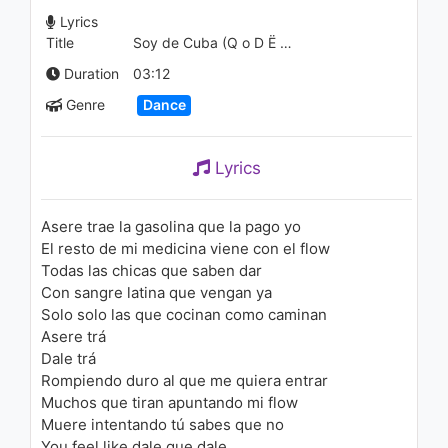
(Audio)
Lyrics
1.5K - 7 years ago
Title
Soy de Cuba (Q o D Ë S Remix)
02:55
Duration
03:12
Stereoclip - Hide & Seek
Genre
Dance
2.1K - 7 years ago
Lyrics
05:18
Asere trae la gasolina que la pago yo
El resto de mi medicina viene con el flow
Todas las chicas que saben dar
Con sangre latina que vengan ya
Solo solo las que cocinan como caminan
Asere trá
Dale trá
Rompiendo duro al que me quiera entrar
Muchos que tiran apuntando mi flow
Muere intentando tú sabes que no
You feel like dale que dale