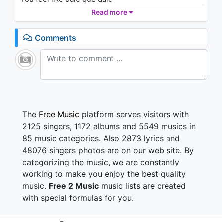
When you listen to my trap
Read more
Vengo de cuba ya sabes de la candela papá
Comments
Soy de Cuba Cuba Cuba
Soy del son son son
Soy de Cuba Cuba Cuba
Soy del son son son
Te traigo la hierba buena con el ron ron ron
Soy de Cuba Cuba Cuba
The
Free Music
platform serves visitors with
Soy del son
2125 singers, 1172 albums and 5549 musics in
Rá!
85 music categories. Also 2873 lyrics and
48076 singers photos are on our web site. By
Soy de Cuba Cuba Cuba (eh-eh)
categorizing the music, we are constantly
Soy del ron ron ron
Soy de Cuba Cuba Cuba (eh-eh)
working to make you enjoy the best quality
Soy del son son son
music.
Free 2 Music
music lists are created
with special formulas for you.
(Qué rico está esto)
Talento pa la gozadera