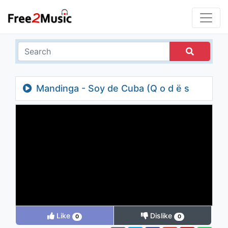
Mandinga - Soy de Cuba (Q o d ë s
Remix)
Like
Dislike
0
0