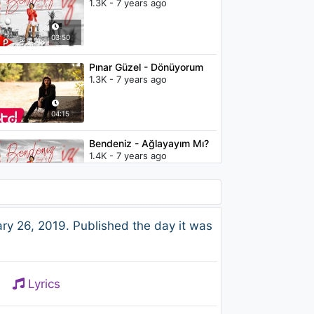
1.3K - 7 years ago
03:50
Pınar Güzel - Dönüyorum
1.3K - 7 years ago
04:15
Bendeniz - Ağlayayım Mı?
1.4K - 7 years ago
04:59
Ersin Sönmez - Bu Benim
y 26, 2019. Published the day it was
Sevdam
985 - 7 years ago
05:34
Lyrics
SZA - Pretty Little Birds
(Audio) ft. Isaiah Rashad