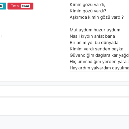
Kimin gözü vardı,
Total
68
1643
Kimin gözü vardı?
Aşkımda kimin gözü vardı?
Mutluydum huzurluydum
ı
Nasıl kıydın anlat bana
Bir an mıydı bu dünyada
Kimim vardı senden başka
Güvendiğim dağlara kar yağd
Hiç ummadığım yerden yara 
Haykırdım yalvardım duyulma
Aşkımda kimin gözü vardı
Güvendiğim dağlara kar yağd
Hiç ummadığım yerden yara 
Haykırdım yalvardım duyulma
Aşkımda kimin gözü vardi