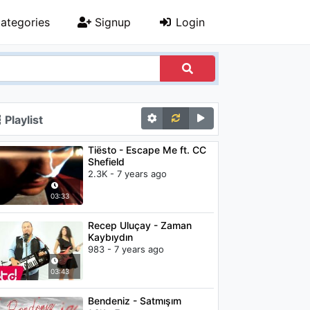
ategories
Signup
Login
Playlist
Tiësto - Escape Me ft. CC
Shefield
2.3K - 7 years ago
03:33
Recep Uluçay - Zaman
Kaybıydın
983 - 7 years ago
03:43
Bendeniz - Satmışım