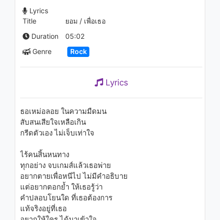
1.3K - 7 years ago
Lyrics
Title
ยอม / เพื่อเธอ
05:12
Duration
05:02
Egemen Yılmaz - Haberin Yok
Genre
Rock
1.1K - 7 years ago
Lyrics
03:53
หิน เหล็ก ไฟ - นางแมว
ธอเหม่อลอย ในความมืดมน
(Karaoke)
สับสนเสียใจเหลือเกิน
1.6K - 7 years ago
กรีดตัวเอง ไม่เจ็บเท่าใจ
04:26
ไร้คนสิ้นหนทาง
Acid Black Cherry - 会いたい
ทุกอย่าง จบเกมส์แล้วเธอพ่าย
1.3K - 7 years ago
อยากตายเพื่อหนีไป ไม่มีคำอธิบาย
แต่อยากตอกย้ำ ให้เธอรู้ว่า
คำปลอบโยนใด ที่เธอต้องการ
05:26
แท้จริงอยู่ที่เธอ
อยากให้ใคร ได้มาเข้าใจ