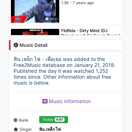
1.3K - 7 years ago
04:33
FloRida - Dirty Mind (DJ
Primetyme & DJ Smerk Remix)
2.4K - 7 years ago
Music Detail
03:33
หิน เหล็ก ไฟ - เพื่อเธอ was added to the
ดิน นาดอน - น้อยเนื้อต่ำใจ
Free2Music database on January 21, 2019.
1.3K - 7 years ago
Published the day it was watched 1,252
times since. Other information about free
music is below.
04:47
Daniel Didyasarin - เครื่องบิน
Music Information
(Aeroplanes)
1.1K - 7 years ago
05:06
Today
Rank
4357
Singer
หิน เหล็ก ไฟ
หิน เหล็ก ไฟ - สองคน (Karaoke)