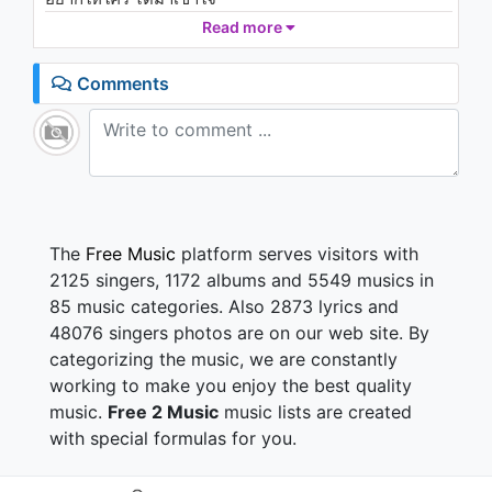
สุดท้าย มีเพียงเธอ
Read more
อ้อมกอด โอบตัวเองเสียบ้าง
เนิ่นนานเท่าไร มากมายเท่าไร
Comments
ที่เธอ นั้นมีแต่ให้
แต่นี้ จะหวังพึ่งใครไม่ได้อีก
ถูกแล้ว ชีวิตดำเนินต่อไป
ความรัก เก็บเหลือไว้ให้ตัวเองบ้าง
ชีวิตเธอมีไว้ เพื่อเธอ
ไม่อาจเป็นเธอ คนเดิมเหมือนเก่า
แต่ขาดเขาเธอคง ไม่ตาย
The
Free Music
platform serves visitors with
เปิดตัวเองเถิดยังไม่สาย
2125 singers, 1172 albums and 5549 musics in
ยังมีความหมาย และคุณค่า
85 music categories. Also 2873 lyrics and
ทุกอย่าง ยังไม่ลบลืมเลือน
48076 singers photos are on our web site. By
เจ็บปวดยังฝังใจ แค่เธอจะก้าวไป
categorizing the music, we are constantly
เพื่อชีวิต ของเธอวันหน้า
แต่นี้ จะหวังพึ่งใครไม่ได้อีก
working to make you enjoy the best quality
ถูกแล้ว ชีวิตดำเนินต่อไป
music.
Free 2 Music
music lists are created
ความรัก เก็บเหลือไว้ให้ตัวเองบ้าง
with special formulas for you.
ชีวิตเธอมีไว้ เพื่อเธอ
ไม่อาจคาดหวังอะไร ไม่มีใคร มีแต่เธอ