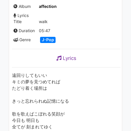
1.8K - 7 years ago
Album
affection
Lyrics
04:42
Title
walk
鼓動の秘密 -YMCK REMIX- / 東
Duration
05:47
京女子流
Genre
J-Pop
1.1K - 7 years ago
03:41
Lyrics
倖田來未 - ESCALATE
1.2K - 7 years ago
遠回りしてもいい
キミの夢を見つめてれば
03:21
たどり着く場所は
倖田來未 - Everyday
きっと忘れられぬ記憶になる
1.6K - 7 years ago
歌を歌えばこぼれる笑顔が
04:03
今日も 明日も
全てが 刻まれてゆく
崎山つばさ - ダンシング☆サム