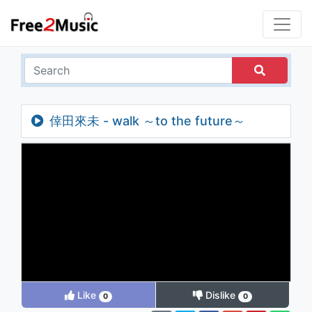
倖田來未 - walk ～to the future～
Like
Dislike
0
0