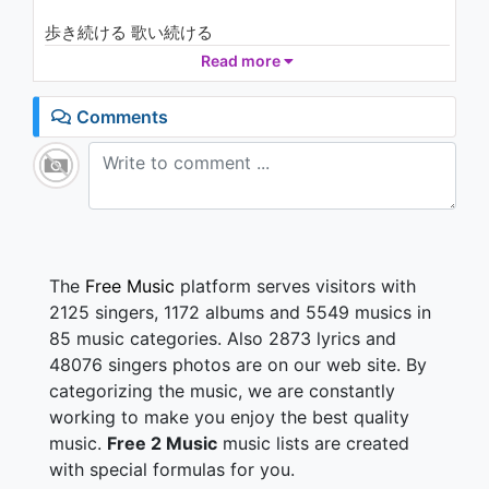
ライ
6.1K - 7 years ago
歩き続ける 歌い続ける
辛い現実が そこに待ってても
Read more
03:12
必ず行くよ キミはきっと
キズつきながら そして
Comments
悲しみながら 喜びながら
進むべき道は ひとつだから
あきらめかけた事も…
先が見えず立ち止まった
信じていれば 必ず叶うと
想う気持ちが 一番 大切だから
The
Free Music
platform serves visitors with
2125 singers, 1172 albums and 5549 musics in
また歩きだす また唄いだす
85 music categories. Also 2873 lyrics and
後悔したくはないはずさ キミは
48076 singers photos are on our web site. By
决して近くはない場所でも
categorizing the music, we are constantly
見つめているよ そして
迷わず歩く 音を奏でて
working to make you enjoy the best quality
キミは歩いてく ひとつの道
music.
Free 2 Music
music lists are created
with special formulas for you.
歩き続ける 唄い続ける