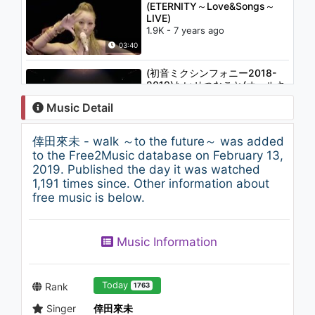
(ETERNITY～Love&Songs～
LIVE)
1.9K - 7 years ago
03:40
(初音ミクシンフォニー2018-
2019)たいせつなこと(オールキ
ャスト曲)
Music Detail
924 - 7 years ago
06:10
倖田來未 - walk ～to the future～ was added
倖田來未 - Brave
to the Free2Music database on February 13,
1.3K - 7 years ago
2019. Published the day it was watched
1,191 times since. Other information about
free music is below.
05:21
KETSUMEISHI - COLOR
Music Information
VARIATION
1.2K - 7 years ago
04:14
Today
Rank
1763
Singer
倖田來未
ハルカトミユキ - ドライアイス