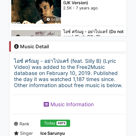
(UK Version)
2.5K - 7 years ago
04:50
ไอซ์ ศรัณยู - อย่าไปแคร์ (Do not
care) (Feat. Silly B)
1.3K - 7 years ago
Music Detail
03:34
ไอซ์ ศรัณยู - อย่าไปแคร์ (feat. Silly B) (Lyric
เบียร์ พร้อมพงษ์ - ตะดนไป่
Video) was added to the Free2Music
845 - 7 years ago
database on February 10, 2019. Published
the day it was watched 1,187 times since.
Other information about free music is below.
04:17
อนันต์ บุนนาค - ทิ้งกันน่าดู
Music Information
1.2K - 7 years ago
03:47
Today
Rank
4973
Singer
Ice Sarunyu
Camila Cabello -