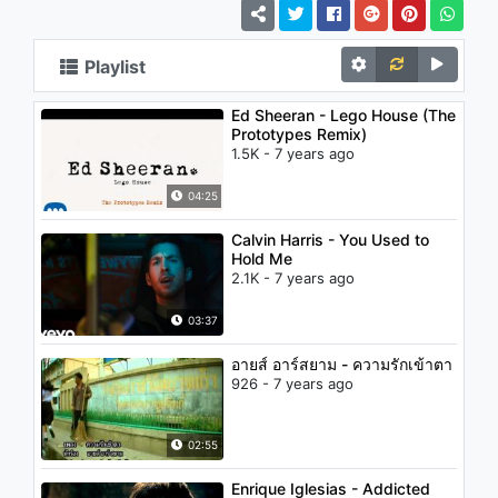
Playlist
Ed Sheeran - Lego House (The
Prototypes Remix)
1.5K - 7 years ago
04:25
Calvin Harris - You Used to
Hold Me
2.1K - 7 years ago
03:37
อายส์ อาร์สยาม - ความรักเข้าตา
926 - 7 years ago
02:55
Enrique Iglesias - Addicted