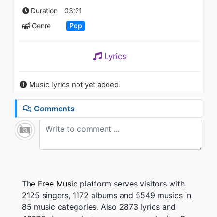
Consequences (Orchestra -
Duration
03:21
Audio)
1.1K - 7 years ago
Genre
Pop
03:04
Supersub - ไม่ปรากฏเธอ (Lyric
Lyrics
Video)
1K - 7 years ago
Music lyrics not yet added.
04:33
Comments
The
Free Music
platform serves visitors with
2125 singers, 1172 albums and 5549 musics in
85 music categories. Also 2873 lyrics and