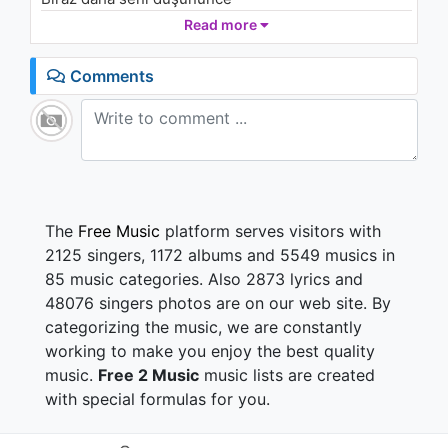
Bahaneler tükenince dönüyorum
Read more
Yavaş yavaş savunmasız kalıp gözlerine yenik
Comments
düşüyorum
Avuçlarım soğuk soğuk olmuş hasretinden
sayıklıyorum
The
Free Music
platform serves visitors with
2125 singers, 1172 albums and 5549 musics in
85 music categories. Also 2873 lyrics and
48076 singers photos are on our web site. By
categorizing the music, we are constantly
working to make you enjoy the best quality
music.
Free 2 Music
music lists are created
with special formulas for you.