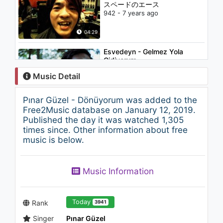
スペードのエース
942 - 7 years ago
04:29
Esvedeyn - Gelmez Yola
Gidiyorum
974 - 7 years ago
Music Detail
04:49
Pınar Güzel - Dönüyorum was added to the
Jennifer Lopez - Play
Free2Music database on January 12, 2019.
3.2K - 7 years ago
Published the day it was watched 1,305
times since. Other information about free
music is below.
03:36
Sami Yusuf - Munajat
Music Information
(Turkish)
2.5K - 7 years ago
05:25
Today
Rank
3941
Singer
Pınar Güzel
Nazan & Ozan - Senden Sonra