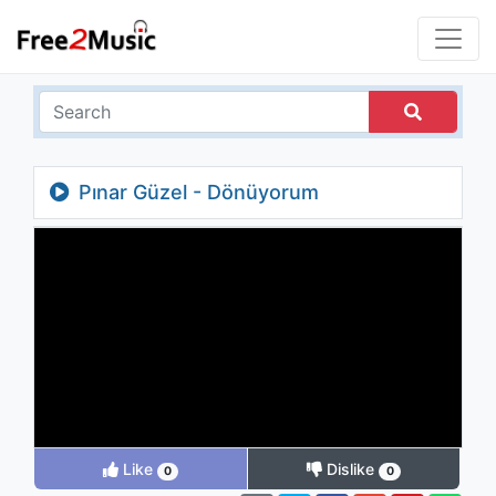
Pınar Güzel - Dönüyorum
Like
Dislike
0
0