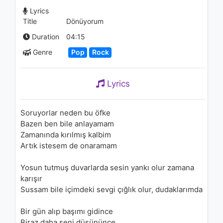
1.4K - 7 years ago
Lyrics
Title
Dönüyorum
05:56
Duration
04:15
Genre
Pop
Rock
Lyrics
Soruyorlar neden bu öfke
Bazen ben bile anlayamam
Zamanında kırılmış kalbim
Artık istesem de onaramam
Yosun tutmuş duvarlarda sesin yankı olur zamana
karışır
Sussam bile içimdeki sevgi çığlık olur, dudaklarımda
Bir gün alıp başımı gidince
Biraz daha seni düşününce