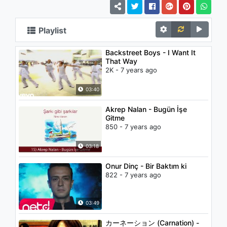
Playlist
Backstreet Boys - I Want It
That Way
2K - 7 years ago
03:40
Akrep Nalan - Bugün İşe
Gitme
850 - 7 years ago
03:18
Onur Dinç - Bir Baktım ki
822 - 7 years ago
03:49
カーネーション (Carnation) -