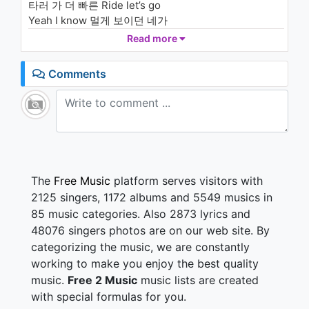
타러 가 더 빠른 Ride let’s go
Yeah I know 멀게 보이던 네가
선명해 결국 Rendezvous
Read more
좀 더 멀리 날아 보려고 해
서툰 날 빛나게 해 준 날의
Comments
기억들로 날 아름답게 해
이번 트랙을 끝내자 다음 스테이지
We go up
We go up uh uh uh go up
We go up uh uh uh go up
We go up uh we go up
We go up
The
Free Music
platform serves visitors with
We go up
2125 singers, 1172 albums and 5549 musics in
비트 위에서 Ball 튕겨봤지 뭐만 하면 shot
85 music categories. Also 2873 lyrics and
달콤한 풍선껌 이젠 다 씹었네
48076 singers photos are on our web site. By
시간 가도 식지 않을 걸
categorizing the music, we are constantly
몸 안 사려 다음 Play we go
아무리 빨리 달려도 We don't run out
working to make you enjoy the best quality
밤과 낮의 차이 상관없이 Stay alive
music.
Free 2 Music
music lists are created
Look time flies we fly 변화와 타이밍
with special formulas for you.
순식간 달라 Everyday