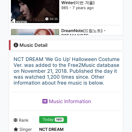
Winter(이번 겨울)
985 - 7 years ago
04:35
DreamNote(드림노트) -
DREAM NOTE
1.1K - 7 years ago
Music Detail
04:00
NCT DREAM ‘We Go Up’ Halloween Costume
Adele - Chasing Pavements
Ver. was added to the Free2Music database
1.6K - 7 years ago
on November 21, 2018. Published the day it
was watched 1,200 times since. Other
information about free music is below.
03:41
Şelale Şehnaz Sam -
Music Information
Seninleyim daima
1.3K - 7 years ago
04:07
Today
Rank
1651
Singer
NCT DREAM
Special Clip(스페셜클립): Kwon