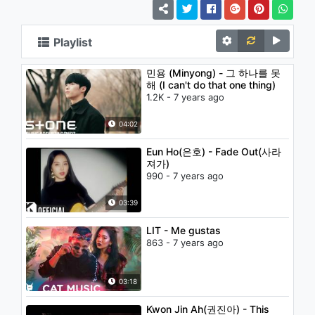
Playlist
민용 (Minyong) - 그 하나를 못
해 (I can't do that one thing)
1.2K - 7 years ago
04:02
Eun Ho(은호) - Fade Out(사라
져가)
990 - 7 years ago
03:39
LIT - Me gustas
863 - 7 years ago
03:18
Kwon Jin Ah(권진아) - This