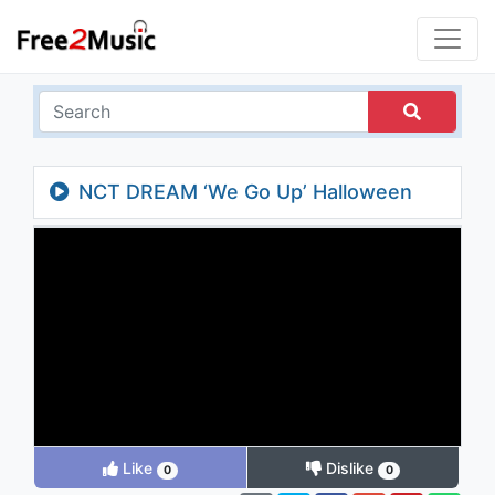
NCT DREAM ‘We Go Up’ Halloween
Costume Ver.
Like
Dislike
0
0