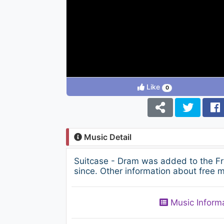
Like
0
Music Detail
Suitcase - Dram was added to the F
since. Other information about free m
Music Inform