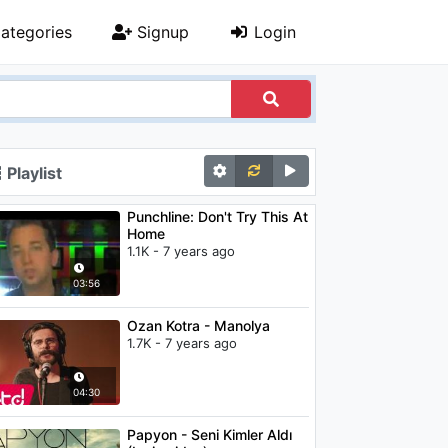
ategories
Signup
Login
Playlist
Punchline: Don't Try This At
Home
1.1K - 7 years ago
03:56
Ozan Kotra - Manolya
1.7K - 7 years ago
04:30
Papyon - Seni Kimler Aldı