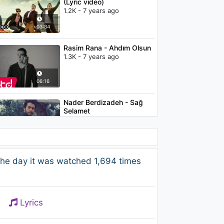
(Lyric video)
1.2K - 7 years ago
03:34
Rasim Rana - Ahdım Olsun
1.3K - 7 years ago
06:16
Nader Berdizadeh - Sağ
Selamet
715 - 7 years ago
03:49
Athena - Ben Böyleyim
he day it was watched 1,694 times
978 - 7 years ago
03:20
Lyrics
Levent Canımoğlu - Kara
Bahtım