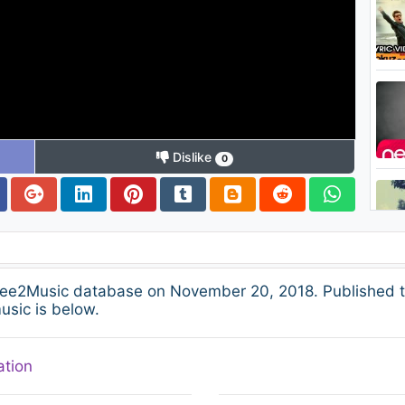
Dislike
0
ree2Music database on November 20, 2018. Published t
usic is below.
ation