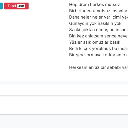
Hep dram herkes mutsuz
Total
490
Birbirinden umutsuz insanlar
Daha neler neler var içimi ya
Günaydın yok nasılsın yok
Sanki çoktan ölmüş bu insanl
Bin kez anlatsam sence neye
Yüzler asık omuzlar basık
Belli ki çok yorulmuş bu insa
Bir şey sormaya korkarsın o 
Herkesin en az bir sebebi va
Ya aşkı bitmiş yada yeri dar
Kurar uyumaz sabahlara kada
Haberler diziler oldukça
İnsan insanı vurdukça
Sebebi çok (sebebi ben bile o
Sebebi çok (sebebi sen bile ol