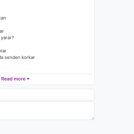
929 - 7 years ago
03:14
kan
Baustelle - La guerra è
finita
ar
932 - 7 years ago
 yarar?
04:03
nlar
da senden korkar
r
Read more
r
labilirim)
abilirsin)