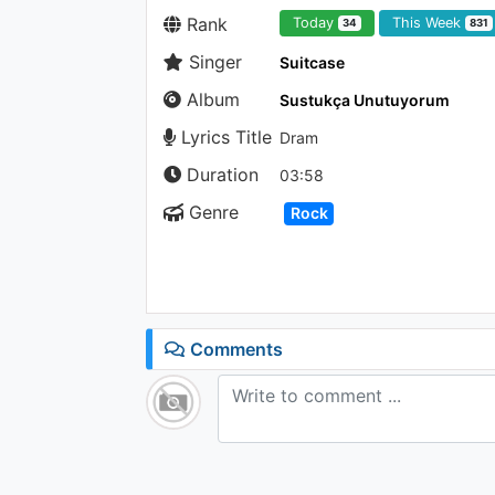
Rank
Today
This Week
34
831
Singer
Suitcase
Album
Sustukça Unutuyorum
Lyrics Title
Dram
Duration
03:58
Genre
Rock
Comments