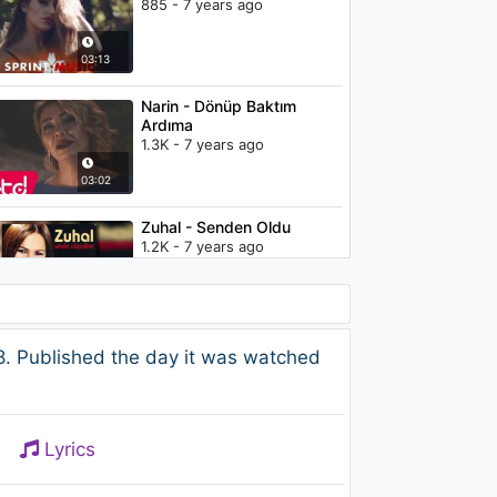
885 - 7 years ago
03:13
Narin - Dönüp Baktım
Ardıma
1.3K - 7 years ago
03:02
Zuhal - Senden Oldu
1.2K - 7 years ago
05:17
L-NARA və Xose - Gənclik
. Published the day it was watched
(Elnara feat. Hose - Genjlik)
631 - 7 years ago
03:11
Lyrics
Sera Tokdemir - Aşk Haklıyı
Seçmiyor (feat. Mustafa