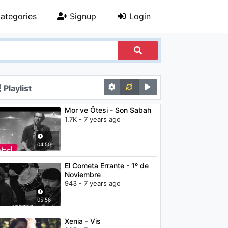
ategories
Signup
Login
Playlist
Mor ve Ötesi - Son Sabah
1.7K - 7 years ago
04:50
El Cometa Errante - 1º de
Noviembre
943 - 7 years ago
05:56
Xenia - Vis