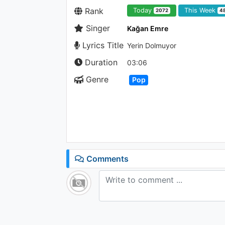
Rank
Today
This Week
2072
4
Singer
Kağan Emre
Lyrics Title
Yerin Dolmuyor
Duration
03:06
Genre
Pop
Comments