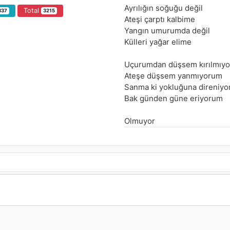
Ayrılığın soğuğu değil
Total
837
3215
Ateşi çarptı kalbime
Yangın umurumda değil
Külleri yağar elime
Uçurumdan düşsem kırılmıy
Ateşe düşsem yanmıyorum
Sanma ki yokluğuna direniy
Bak günden güne eriyorum
Olmuyor
Denedik fazlasıyla
Kalpten uzakta senden ırakta
Bir şeyler eksik yerin dolmuy