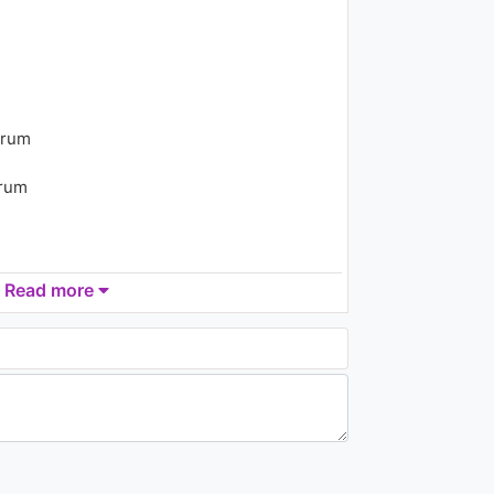
Ceceli) (Audio)
1.2K - 7 years ago
04:35
Sir-Dav feat. Kadir -
Hadiseler
758 - 7 years ago
orum
02:29
orum
Read more
or