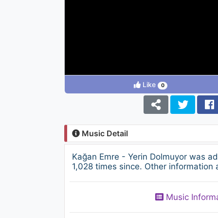
Like
0
Music Detail
Kağan Emre - Yerin Dolmuyor was ad
1,028 times since. Other information 
Music Inform