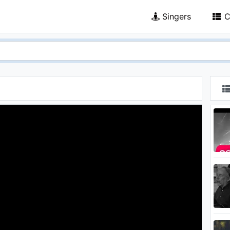
Singers
C