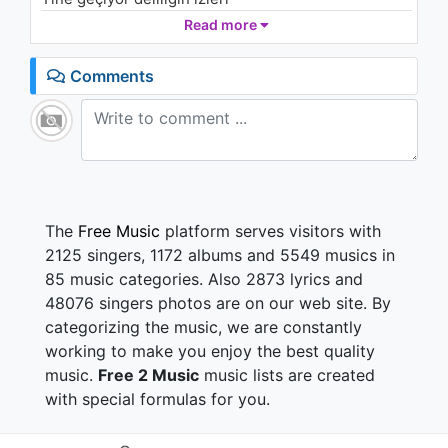
Söküp attım aşkları hisleri
Read more
Kime ne kalp zaten benim
Kimleri kimleri kimleri gizledi
Comments
Geçiyorken uğradık aman
Kime bu havan sökmedi cakan
Yok artık bendeki hislerin
Kovmuştan beter ettim ben seni
The
Free Music
platform serves visitors with
2125 singers, 1172 albums and 5549 musics in
85 music categories. Also 2873 lyrics and
48076 singers photos are on our web site. By
categorizing the music, we are constantly
working to make you enjoy the best quality
music.
Free 2 Music
music lists are created
with special formulas for you.