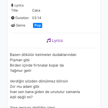
Criminal (Shortened Version)
Lyrics
1.1K - 7 years ago
Title
Caka
04:11
Duration
03:14
Genre
Pop
Lyrics
Bazen dökülür kelimeler dudaklarından
Pişman gibi
Birden içinde fırtınalar kopar da
Yağmur gelir
Verdiğin sözden dönülmez bilirsin
Zor mu adam gibi
İnan sen bana giden de unutulur zamanla
Adil değil mi?
Yine geçiyor deliliğin izleri