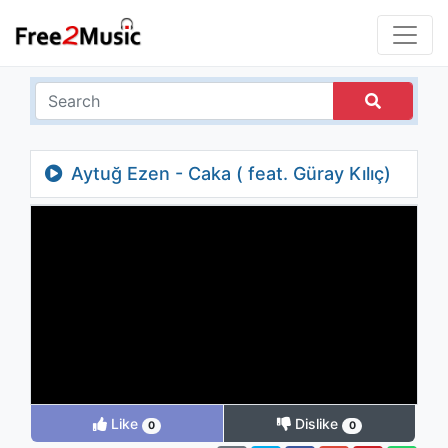
Aytuğ Ezen - Caka ( feat. Güray Kılıç)
Like
Dislike
0
0