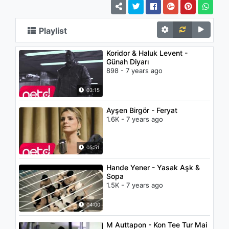
Playlist
Koridor & Haluk Levent -
Günah Diyarı
898 - 7 years ago
03:15
Ayşen Birgör - Feryat
1.6K - 7 years ago
05:51
Hande Yener - Yasak Aşk &
Sopa
1.5K - 7 years ago
04:00
M Auttapon - Kon Tee Tur Mai