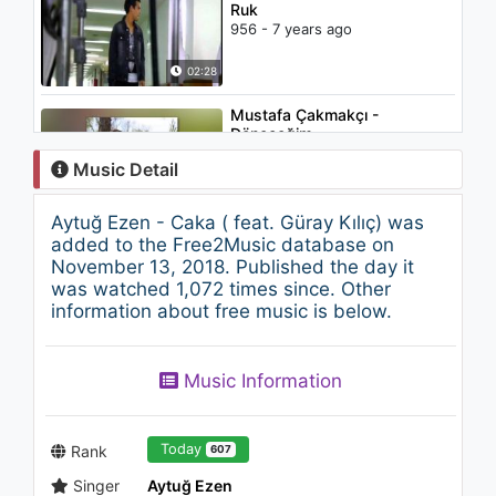
Ruk
956 - 7 years ago
02:28
Mustafa Çakmakçı -
Döneceğim
1.7K - 7 years ago
Music Detail
05:00
Aytuğ Ezen - Caka ( feat. Güray Kılıç) was
Miguel Bose con Paulina Rubio
added to the Free2Music database on
- Nena
November 13, 2018. Published the day it
1.3K - 7 years ago
was watched 1,072 times since. Other
information about free music is below.
04:34
Calvin Harris - The Girls
Music Information
2.4K - 7 years ago
03:55
Today
Rank
607
Singer
Aytuğ Ezen
Michael Jackson - Smooth