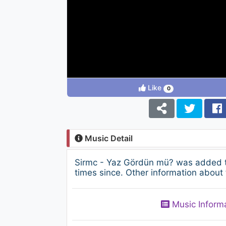
Like
0
Music Detail
Sirmc - Yaz Gördün mü? was added t
times since. Other information about 
Music Inform