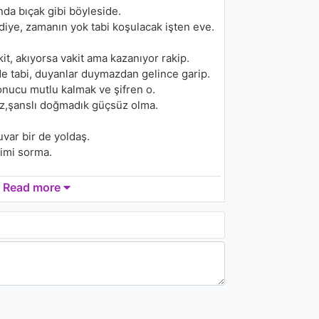
[Video Edit]
nda bıçak gibi böyleside.
1.2K - 7 years ago
diye, zamanın yok tabi koşulacak işten eve.
04:16
, akıyorsa vakit ama kazanıyor rakip.
John Legend - Stereo
1.9K - 7 years ago
e tabi, duyanlar duymazdan gelince garip.
nucu mutlu kalmak ve şifren o.
az,şanslı doğmadık güçsüz olma.
04:15
var bir de yoldaş.
KYLE - Babies (feat.
Alessia Cara)
imi sorma.
1.2K - 7 years ago
şa döndürdü.
Read more
04:15
e uyan erkenden.
r ?
ime ne ?
bir gün öyle güler bir gün ağlatır.
ı da ya da dön bak.
 gücünse çok ama yok.