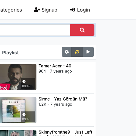
ategories
Signup
Login
Playlist
Tamer Acer - 40
964 - 7 years ago
03:49
Sirmc - Yaz Gördün Mü?
1.2K - 7 years ago
03:46
Skinnyfromthe9 - Just Left