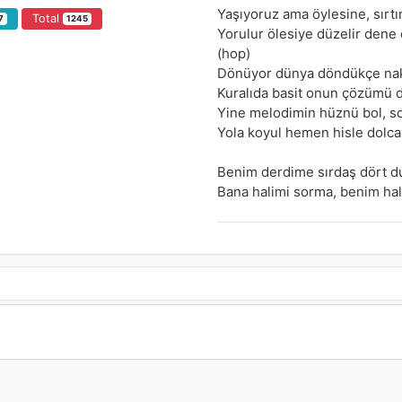
Yaşıyoruz ama öylesine, sırtı
Total
7
1245
Yorulur ölesiye düzelir dene 
(hop)
Dönüyor dünya döndükçe nakit
Kuralıda basit onun çözümü d
Yine melodimin hüznü bol, so
Yola koyul hemen hisle dolc
Benim derdime sırdaş dört du
Bana halimi sorma, benim hal
-Yaz gördün mü ? Gönlünü kı
-Kaçtım dertten kandın send
-Ateş olmadan duman mı çıka
-Yanıyorsak yansın,bundan k
-Şansını deniyorsa hayatları ,
-Başı döndürür umut masallar
-İşinde gücünde ol, düşünde
-Ama yok, huzurun yok.