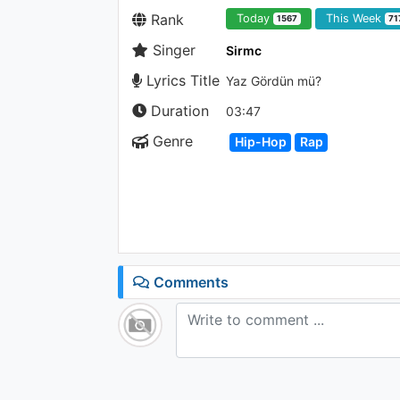
Rank
Today
This Week
1567
71
Singer
Sirmc
Lyrics Title
Yaz Gördün mü?
Duration
03:47
Genre
Hip-Hop
Rap
Comments