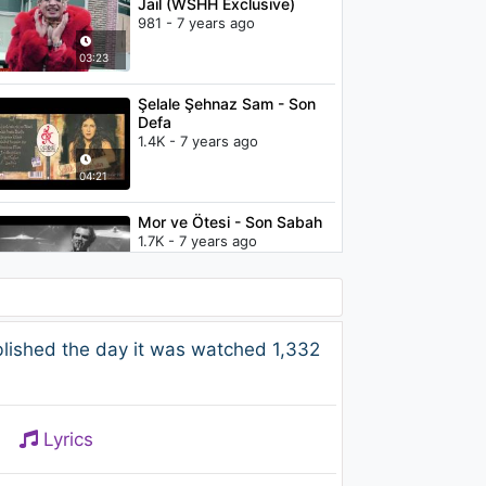
Jail (WSHH Exclusive)
981 - 7 years ago
03:23
Şelale Şehnaz Sam - Son
Defa
1.4K - 7 years ago
04:21
Mor ve Ötesi - Son Sabah
1.7K - 7 years ago
04:50
Mehmet Demirbağ -
ished the day it was watched 1,332
Mekansız
1.3K - 7 years ago
05:09
Lyrics
Childish Gambino -
Heartbeat (TAAGE Remix)