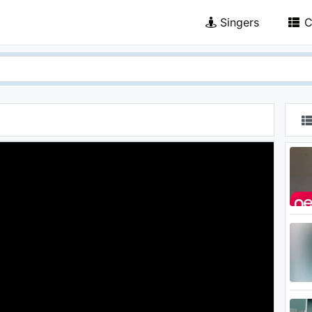
Singers
C