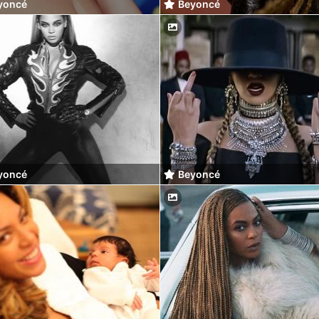
yoncé
Beyoncé
yoncé
Beyoncé