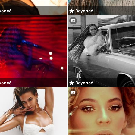
yoncé
Beyoncé
yoncé
Beyoncé