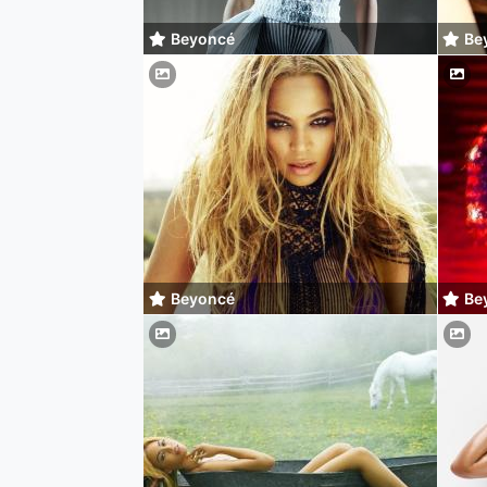
Beyoncé
Be
Beyoncé
Be