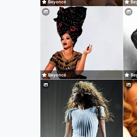
Beyoncé
Be
Beyoncé
Be