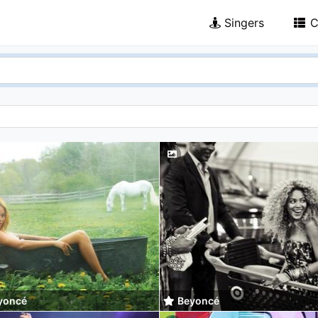
Singers
C
yoncé
Beyoncé