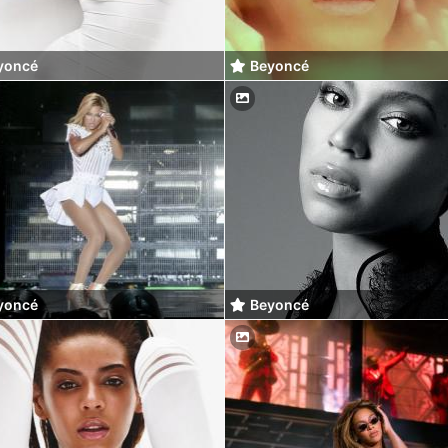
yoncé
Beyoncé
yoncé
Beyoncé