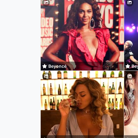
Beyoncé
Be