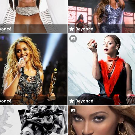
yoncé
Beyoncé
yoncé
Beyoncé