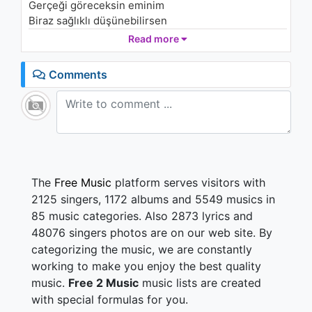
Gerçeği göreceksin eminim
1.6K - 7 years ago
Biraz sağlıklı düşünebilirsen
Bakarsan eğriye doğruya
Read more
04:34
Belki yol alırsın o da alabilirsen
O zaman aklında belirgin
Comments
Boşluklar ve can alıcı sorular olursa
Çekinme sor tabi hesabı
Geride bi muhatap bulabilirsen
Gerçeği göreceksin eminim
Biraz sağlıklı düşünebilirsen
Bakarsan eğriye doğruya
Belki yol alırsın o da alabilirsen
The
Free Music
platform serves visitors with
O zaman aklında belirgin
2125 singers, 1172 albums and 5549 musics in
Boşluklar ve can alıcı sorular olursa
85 music categories. Also 2873 lyrics and
Çekinme sor tabi hesabı
48076 singers photos are on our web site. By
Geride bi muhatap bulabilirsen
categorizing the music, we are constantly
Bulabilirsen… Bulabilirsen
Halalalalalalalalala… Halalalalalalalala
working to make you enjoy the best quality
Ben sade bir ayrılığa bile razıydım gittin habersiz
music.
Free 2 Music
music lists are created
Durum şu ki ikimizde dargınız
with special formulas for you.
Bu ne lahana bu ne perhiz