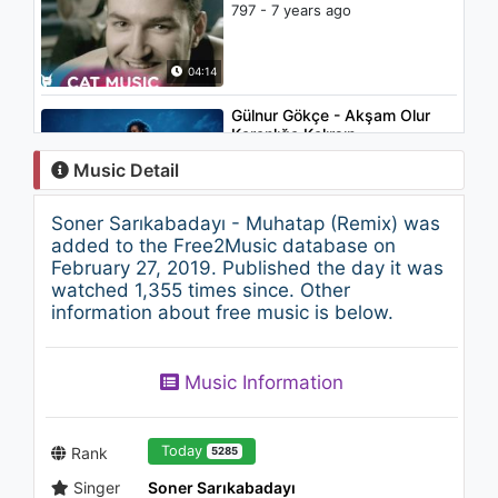
797 - 7 years ago
04:14
Gülnur Gökçe - Akşam Olur
Karanlığa Kalırsın
1.4K - 7 years ago
Music Detail
04:06
Soner Sarıkabadayı - Muhatap (Remix) was
Ayşen Birgör - Feryat
added to the Free2Music database on
1.6K - 7 years ago
February 27, 2019. Published the day it was
watched 1,355 times since. Other
information about free music is below.
05:51
Ellie Goulding - Lights
Music Information
1.9K - 7 years ago
03:41
Today
Rank
5285
Singer
Soner Sarıkabadayı
Bülent Ersoy - Sevda