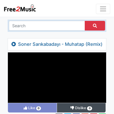
Soner Sarıkabadayı - Muhatap (Remix)
Like
Dislike
0
0