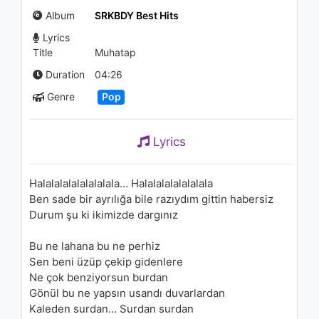
Yollarında (Audio)
Album
SRKBDY Best Hits
1.2K - 7 years ago
Lyrics
03:05
Title
Muhatap
Soner Sarıkabadayı - Kutsal
Duration
04:26
Toprak (Kaan Gökman Remix
Genre
Pop
Versiyon)
1.7K - 7 years ago
03:53
Lyrics
Soner Sarıkabadayı - Buz
1.4K - 7 years ago
Halalalalalalalalala… Halalalalalalalala
Ben sade bir ayrılığa bile razıydım gittin habersiz
04:36
Durum şu ki ikimizde dargınız
Soner Sarıkabadayı - Kutsal
Bu ne lahana bu ne perhiz
Toprak (Ogün Dalka - Remix
Versiyon)
Sen beni üzüp çekip gidenlere
1.3K - 7 years ago
Ne çok benziyorsun burdan
04:53
Gönül bu ne yapsın usandı duvarlardan
Kaleden surdan… Surdan surdan
Soner Sarıkabadayı - İtiraz