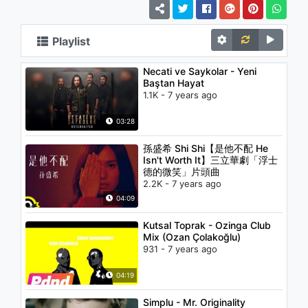
Playlist
Necati ve Saykolar - Yeni
Baştan Hayat
1.1K - 7 years ago
03:28
孫盛希 Shi Shi【是他不配 He
Isn't Worth It】三立華劇「浮士
德的微笑」片頭曲
2.2K - 7 years ago
04:09
Kutsal Toprak - Ozinga Club
Mix (Ozan Çolakoğlu)
931 - 7 years ago
04:19
Simplu - Mr. Originality