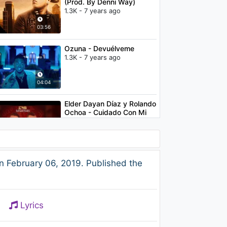
(Prod. By Denni Way)
1.3K - 7 years ago
03:56
Ozuna - Devuélveme
1.3K - 7 years ago
04:04
Elder Dayan Díaz y Rolando
Ochoa - Cuidado Con Mi
Mamá (Audio)
1K - 7 years ago
03:53
Julio Jaramillo - Yo No Se
n February 06, 2019. Published the
Que Me Han Hecho Tus
Ojos (Audio)
1.7K - 7 years ago
02:41
Lyrics
DJ Luian, Mambo Kingz &
Anuel AA - Bubalu (feat.