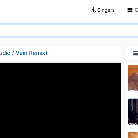
Singers
C
udio / Vein Remix)