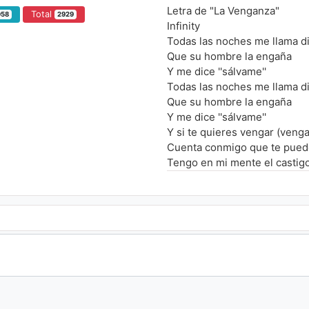
Letra de "La Venganza"
Total
958
2929
Infinity
Todas las noches me llama 
Que su hombre la engaña
Y me dice ''sálvame''
Todas las noches me llama 
Que su hombre la engaña
Y me dice ''sálvame''
Y si te quieres vengar (venga
Cuenta conmigo que te puedo
Tengo en mi mente el castigo 
El peligro es que te vas a e
Y si te quieres vengar (venga
Cuenta conmigo que te puedo
Tengo en mi mente el castigo 
El peligro es que te vas a e
Qúe dulce es la venganza
Cuando se equilibra la balan
Dios me libre de las aguas 
Tarde o temprano to'o se pa