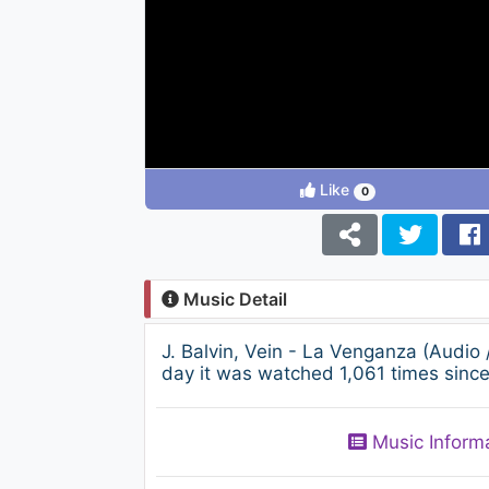
Like
0
Music Detail
J. Balvin, Vein - La Venganza (Audi
day it was watched 1,061 times since
Music Inform