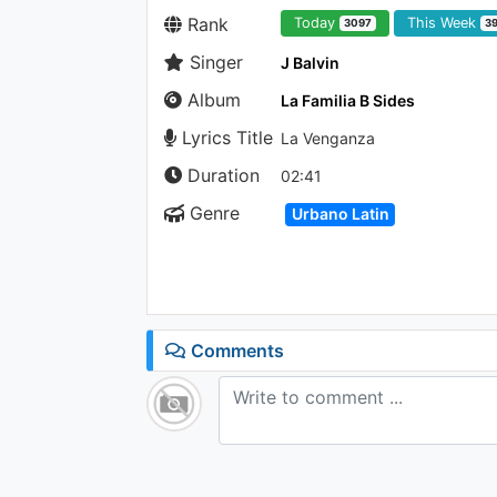
Rank
Today
This Week
3097
3
Singer
J Balvin
Album
La Familia B Sides
Lyrics Title
La Venganza
Duration
02:41
Genre
Urbano Latin
Comments