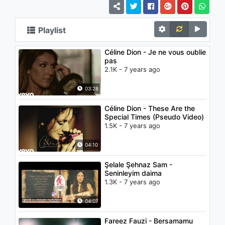
Playlist
Céline Dion - Je ne vous oublie
pas
2.1K - 7 years ago
03:28
Céline Dion - These Are the
Special Times (Pseudo Video)
1.5K - 7 years ago
04:10
Şelale Şehnaz Sam -
Seninleyim daima
1.3K - 7 years ago
04:07
Fareez Fauzi - Bersamamu