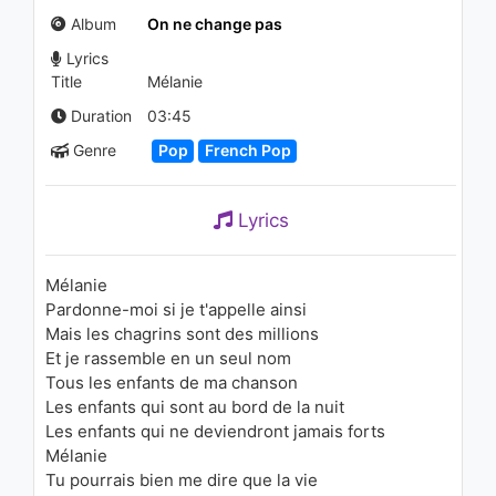
1.1K - 7 years ago
Album
On ne change pas
Lyrics
02:55
Title
Mélanie
Céline Dion - (If There Was)
Duration
03:45
Any Other Way (Video -
Genre
Pop
French Pop
Canadian version)
2K - 7 years ago
04:02
Lyrics
Céline Dion - Christmas Eve
(Pseudo Video)
1.2K - 7 years ago
Mélanie
Pardonne-moi si je t'appelle ainsi
04:19
Mais les chagrins sont des millions
Et je rassemble en un seul nom
Corie - Lit baldaquin
Tous les enfants de ma chanson
(Acapella)
1K - 7 years ago
Les enfants qui sont au bord de la nuit
Les enfants qui ne deviendront jamais forts
03:45
Mélanie
Tu pourrais bien me dire que la vie
Фактор 2 - Весна