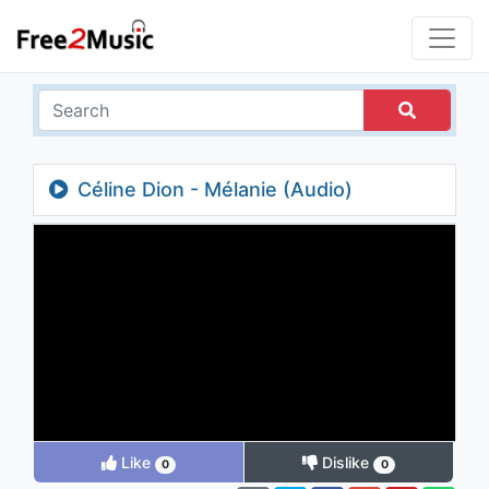
Céline Dion - Mélanie (Audio)
Like
Dislike
0
0