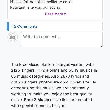
N'a pas fait de toi sa meilleure amie
1.5K - 7 years ago
Pourtant je te vois qui souris
Read more
03:47
Mélanie
C'est ton courage qui a fait le mien
Comments
Moi qui suis forte à m'émouvoir d'un rien
Je me calme quand je prends ta main
Mélanie
J'aimerais croire que ce prince joli
Qui réveillait en caressant
Toutes les belles au bois dormant
The
Free Music
platform serves visitors with
Saurait faire revivre un enfant en musique
2125 singers, 1172 albums and 5549 musics in
En un seul coup de baguette magique
85 music categories. Also 2873 lyrics and
Guérir le mal en un instant
48076 singers photos are on our web site. By
categorizing the music, we are constantly
Mélanie
Tu n'es pas seule si je chante pour toi
working to make you enjoy the best quality
Tu n'es pas seule si l'on entend ma voix
music.
Free 2 Music
music lists are created
Tu n'es pas seule le monde est là
with special formulas for you.