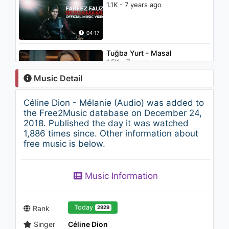
1.1K - 7 years ago
04:17
Tuğba Yurt - Masal
1.5K - 7 years ago
Music Detail
03:27
Céline Dion - Mélanie (Audio) was added to
Shalya - Papy
the Free2Music database on December 24,
1.3K - 7 years ago
2018. Published the day it was watched
1,886 times since. Other information about
free music is below.
03:32
Laam - Savoir Qui Je Suis
Music Information
(Gotta Go My Own Way)
(French Version)
1.1K - 7 years ago
03:41
Today
Rank
2929
Singer
Céline Dion
Shift - Lejer